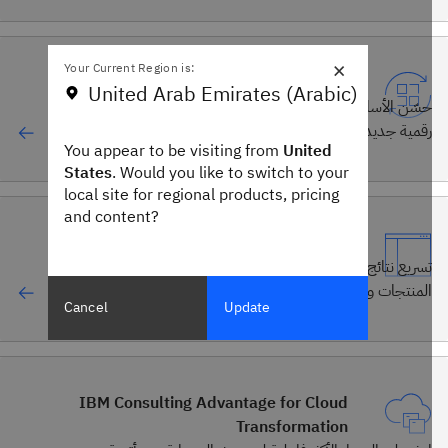
×
Your Current Region is:
ترحيل التطبيقات وتحديثها
United Arab Emirates (Arabic)
حسّن الأساس وافتح آفاق الموارد الموروثة وبناء قدرات
رقمية جديدة باستخدام الذكاء الاصطناعي التوليدي.
You appear to be visiting from
United
States
. Would you like to switch to your
local site for regional products, pricing
and content?
تصميم وهندسة المنتجات
تسريع نتائج الأعمال وتحسين الميزة التنافسية من خلال
المنتجات والمنصات المخصصة.
Cancel
Update
IBM Consulting Advantage for Cloud
Transformation