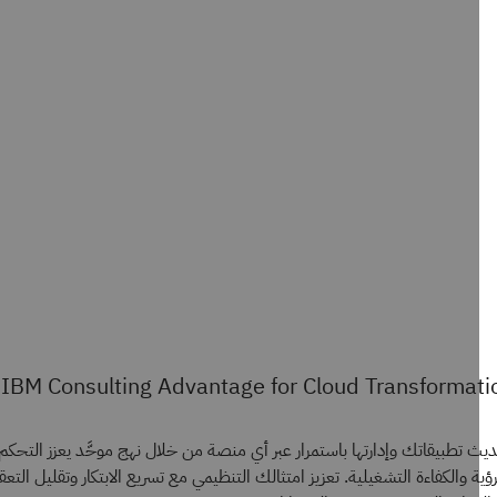
IBM Consulting Advantage for Cloud Transforma
تطبيقاتك وإدارتها باستمرار عبر أي منصة من خلال نهج موحَّد يعزز التحكم
ة والكفاءة التشغيلية. تعزيز امتثالك التنظيمي مع تسريع الابتكار وتقليل التعقيد