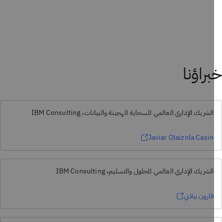
راؤنا
الشريك الإداري العالمي للسحابة الهجينة والبيانات، IBM Consulting
Javiar Olaizola Casin
الشريك الإداري العالمي للحلول والتسليم، IBM Consulting
فارون بيلاني