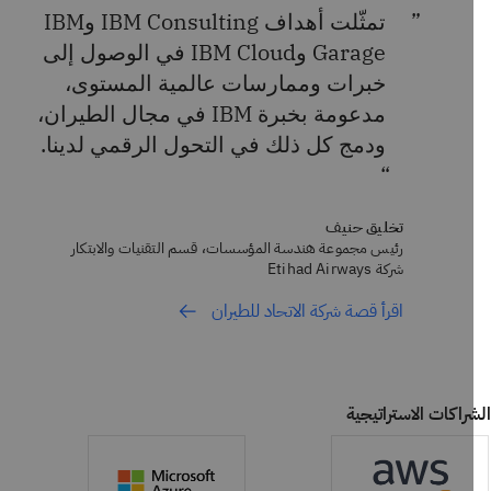
تمثّلت أهداف IBM Consulting وIBM
Garage وIBM Cloud في الوصول إلى
خبرات وممارسات عالمية المستوى،
مدعومة بخبرة IBM في مجال الطيران،
ودمج كل ذلك في التحول الرقمي لدينا.
تخليق حنيف
رئيس مجموعة هندسة المؤسسات، قسم التقنيات والابتكار
شركة Etihad Airways
اقرأ قصة شركة الاتحاد للطيران
راكات الاستراتيجية