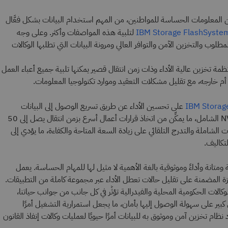
لمعلومات الحساسة للمواطنين، من المهم استخدام البيانات بشكل فعَّال
لتلبية هذه المواصفات وأكثر. وعلى وجه
IBM Storage FlashSyste
لمطلوب والتخزين الآمن والتوافر العالي ومرونة البيانات التي تطلبها الوكالات
مة تخزين عالية الأداء وذات زمن انتقال قصير يمكنها تلبية جميع أعباء العمل
أم خارجه، مع تقليل مشكلات التعقيد وموارد تكنولوجيا المعلومات.
على تحسين الأداء عن طريق تسريع الوصول إلى البيانات
باستخدام تقنية FlashCore وNVMe الشامل، ما يمكِّن من اتخاذ قرارات أعمال أسرع بزمن انتقال يصل إلى 50
ات الشاملة والتدرج التلقائي على زيادة السعة المتاحة والكفاءة، ما يؤدي إلى
لتكاليف.
دات IBM FlashCore كثافة ومتانة وأداءً وموثوقية بالغة الأهمية لا مثيل لها للمهام الحساسة. يعمل
زة المضمنة على تقليل حالات تعطل الأداء عبر مجموعة كاملة من التطبيقات.
وكالات الحكومية المحلية والفيدرالية تؤثِّر في كل جانب من جوانب حياتنا،
كبير على سهولة الوصول إليها بأمان، ما يجعل استمرارية التشغيل أمرًا
 نظام تخزين آمن وموثوق به للبيانات أمرًا حيويًا لعمليات وكالات إنفاذ القانون