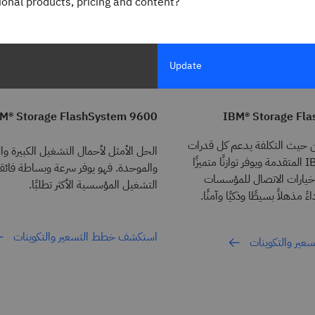
gional products, pricing and content?
حوسبة الحافة محدودة المساحة مع ق
الافتراضية وبيئات الحاويات.
استكشِف التسعير وتعرَّف على المزيد حول نموذج اشت
Update
M® Storage FlashSystem 9600
IBM® Storage Fl
 حيث التكلفة يدعم كل قدرات
الحل الأمثل لأحمال التشغيل الكبيرة و
IBM FlashSystem المتقدمة ويوفر توازنًا متميزًا
والموحدة. فهو يوفر سرعة وبساطة فائق
وخيارات الاتصال للمؤسسات
التشغيل المؤسسية الأكثر تطلبًا.
ً مذهلاً بسيطًا وذكيًا وآمنًا.
استكشف خطط التسعير والتكوينات
ير والتكوينات