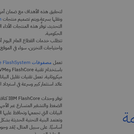
لتحقيق هذه الأهداف مع ضمان أمن ا
ونقلها بسرعة.ويتم تصميم منتجات
m
التحديد، توفِّر هذه المنتجات الأداء ا
الحكومية.
تتطلب خدمات القطاع العام اليوم أنظ
واحتياجات التخزين، سواء في الموقع 
تعمل
مصفوفات IBM Storage FlashSystem
ميكروثانية. تعمل تقنيات تقليل البيان
عائد استثمار كبير وسرعة في استرداد ا
توفر وح
الضغط والتشفير المتسارع عبر الأجه
ة
البيانات التي تجمعها وتحافظ عليها ال
وتعتمد البنية التحتية الحديثة بشكل 
أساسيًا. على سبيل المثال، يُعَد وجود