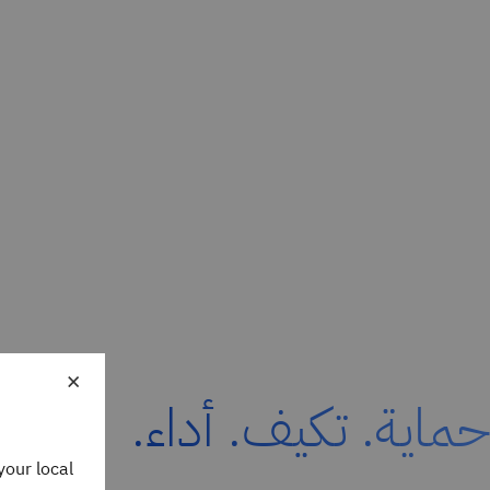
×
حماية. تكيف. أداء.
your local