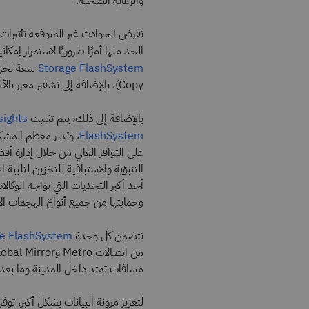
والرعاية الصحية.
تفرض الحوادث غير المتوقعة تأثيرات 
الحد منها أمرًا ضروريًا لاستمرار إمكا
Storage FlashSystem
Copy)، بالإضافة إلى تشفير معزز بالأجهزة وخطط أمن للبيانات باستخدام CyberVault.
بالإضافة إلى ذلك، يتم تثبيت
sights
، ويُدير معظم المشك
FlashSystem
على التوافر العالي من خلال إدارة أفض
التنبؤية والاستباقية للتخزين لتلبي
أحد أكبر التحديات التي تواجه الوكا
وحمايتها من جميع أنواع الهجمات ال
تتضمن كل وحدة
e FlashSystem
مسافات تمتد داخل المدينة وما بعدها،