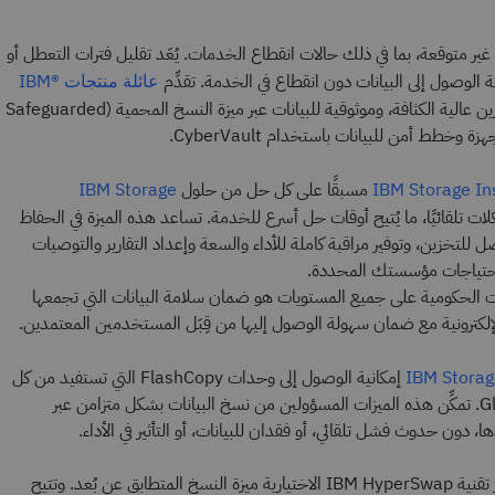
غير متوقعة، بما في ذلك حالات انقطاع الخدمات. يُعَد تقليل فترات التعطل أو
نية الوصول إلى البيانات دون انقطاع في الخدمة. تقدِّم
عائلة منتجات IBM®
سعة تخزين عالية الكثافة، وموثوقية للبيانات عبر ميزة النسخ المحمية (Safeguarded
مسبقًا على كل حل من حلول
IBM Storage
IBM Storage In
لات تلقائيًا، ما يُتيح أوقات حل أسرع للخدمة. تساعد هذه الميزة في الحفاظ
ل للتخزين، وتوفير مراقبة كاملة للأداء والسعة وإعداد التقارير والتوصيات
ة احتياجات مؤسستك المحددة.
لات الحكومية على جميع المستويات هو ضمان سلامة البيانات التي تجمعها
إلكترونية مع ضمان سهولة الوصول إليها من قِبَل المستخدمين المعتمدين.
إمكانية الوصول إلى وحدات FlashCopy التي تستفيد من كل
IBM Storag
من اتصالات Metro وGlobal Mirror. تمكِّن هذه الميزات المسؤولين من نسخ البيانات بشكل متزامن عبر
 دون حدوث فشل تلقائي، أو فقدان للبيانات، أو التأثير في الأداء.
لتعزيز مرونة البيانات بشكل أكبر، توفر تقنية IBM HyperSwap الاختيارية ميزة النسخ المتطابق عن بُعد. وتتيح