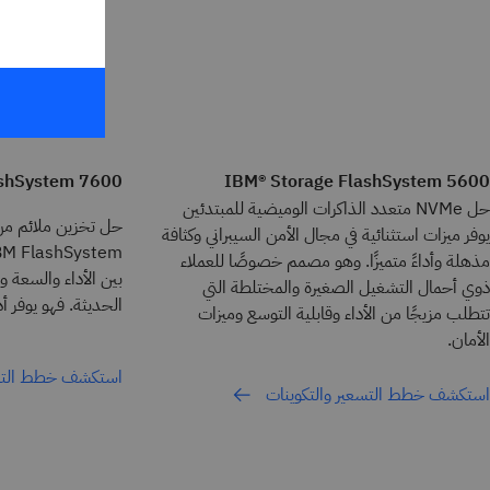
ashSystem 7600
IBM® Storage FlashSystem 5600
حل NVMe متعدد الذاكرات الوميضية للمبتدئين
حل تخزين ملائم من
يوفر ميزات استثنائية في مجال الأمن السيبراني وكثافة
مذهلة وأداءً متميزًا. وهو مصمم خصوصًا للعملاء
بين الأداء والسعة 
ذوي أحمال التشغيل الصغيرة والمختلطة التي
الحديثة. فهو يوفر أداء
تتطلب مزيجًا من الأداء وقابلية التوسع وميزات
الأمان.
استكشف خطط التسع
استكشف خطط التسعير والتكوينات