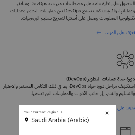
الحصول على نظرة عامة على مصطلحات منهجية DevOps ومبادئها
وعملياتها، واكتشِف كيف تجمع DevOps بين ممارسات التطوير وعمليات
تكنولوجيا المعلومات وتعمل على أتمتتها لتسريع تسليم البرمجيات.
تعرّف على المزيد
دورة حياة عمليات التطوير (DevOps)
استكشِف مراحل دورة حياة DevOps، بما في ذلك التكامل المستمر والاختبار
والتسليم والنشر، إلى جانب الأدوات والممارسات التي تدعمها.
تعرّف على المزيد
×
Your Current Region is:
Saudi Arabia (Arabic)