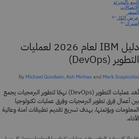
اشترك
دليل IBM لعام 2026 لعمليات
التطوير (DevOps)
By
Michael Goodwin
,
Ash Minhas
and
Mark Scapicchio
تُعَد عمليات التطوير (DevOps) نهجًا لتطوير البرمجيات يجمع
بين أعمال فِرق تطوير البرمجيات وفِرق عمليات تكنولوجيا
المعلومات ويؤتمتها، بهدف تسريع تقديم تطبيقات آمنة وعالية
الأداء.
تقليديًا، كانت فِرق التطوير وفِرق عمليات تكنولوجيا المعلومات تعمل كل منها