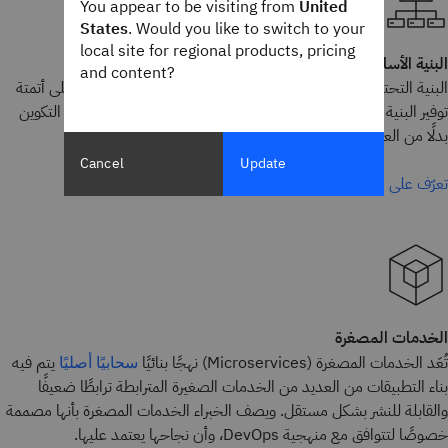
You appear to be visiting from
United
States
. Would you like to switch to your
local site for regional products, pricing
البنية الأساسية كرمز (IaC)
and content?
البنية التحتية ككود (IaC) هي ممارسة عمليات التطوير التي تعمل على أتمتة
توفير البنية التحتية لتكنولوجيا المعلومات وإدارتها باستخدام ملفات التكوين
بدلًا من العمليات اليدوية.
Cancel
Update
تعرّف على المزيد
الخدمات المصغرة
تُعَد الخدمات المصغرة (Microservices) نهجًا بنائيًا
يتم فيه
سحابيًا أصليًا
بناء التطبيقات من العديد من الخدمات الصغيرة المترابطة ترابطًا ضعيفًا
والقابلة للنشر بشكل مستقل. ويصف الخبراء الخدمات المصغرة بأنها مصممة
خصوصًا لتتوافق مع منهجية DevOps، وأن نجاحها يعتمد عليها.