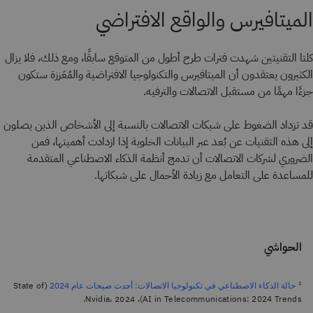
الميتافيرس والواقع الافتراضي
كلتا التقنيتين شهدت فترات طرح أطول من المتوقع سابقًا، ومع ذلك، فلا يزال
الكثيرون يعتقدون أن الميتافيرس والتكنولوجيا الافتراضية والمُعَززة ستكون
جزءًا مهمًا من مستقبل الاتصالات والترفيه.
قد تزداد الضغوط على شبكات الاتصالات بالنسبة إلى الأشخاص الذين يصلون
إلى هذه التقنيات عن بُعد عبر البيانات الخلوية إذا ازدادت أهميتها، فمن
الضروري لشركات الاتصالات أن تدمج أنظمة الذكاء الاصطناعي المتقدمة
للمساعدة على التعامل مع زيادة الأحمال على شبكاتها.
الحواشي
1
(State of
حالة الذكاء الاصطناعي في تكنولوجيا الاتصالات: أحدث صيحات عام 2024
AI in Telecommunications: 2024 Trends)، Nvidia، 2024.