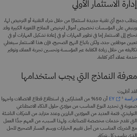
إدارة الاستثمار الأولي
يتطلب دمج أي تقنية جديدة استثمارًا من خلال شراء التقنية أو الترخيص لها،
وينبغي على المؤسسات تخصيص أموال لترخيص النماذج اللغوية الكبيرة وقد
تحتاج إلى الاستثمار إما في تطوير المهارات أو في إعادة تشكيل المهارات أو في
تعيين موظفين جدد، ولكن باتباع النهج الصحيح، فإن هذا الاستثمار سيغطي
تكاليفه من خلال زيادة الكفاءة عبر المؤسسة وتحسين تجربة العملاء وتوفير
خدمة عملاء أكثر كفاءة.
معرفة النماذج التي يجب استخدامها
لقد أظهرت
أن 50% من المشاركين في استطلاع قطاع الاتصالات واجهوا
دراسة EY
5
صعوبة في تحديد النوع المناسب من مورّدي حلول الذكاء الاصطناعي
التوليدي. فثمة العديد من المورّدين البارزين وعدد متزايد من الشركات الناشئة
التي تقدم خدمات مخصصة للصناعات. ولهذا السبب، من المهم جدًا العمل
مع الشريك المناسب من أجل تقييم الخيارات ورسم المسار الصحيح للحل
الذي يناسب كل شركة.