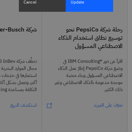
Cancel
Update
رحلة شركة PepsiCo نحو
شركة Anheuser-Busch
توسيع نطاق استخدام الذكاء
الاصطناعي المسؤول
اقرأ عن دور ®IBM Consulting في
وضع شركة PepsiCo إطارَ عمل الذكاء
مجال الموارد البشرية ل
الاصطناعي المسؤول وبناء منصة
استثمارها في خدمات 
موحدة مدعومة بالذكاء الاصطناعي وغير
أكبر، وتعمل بشكل أكث
ذلك الكثير.
التكلفة بمساعدة IBM Consulting.
تعرّف على المزيد
استكشف النهج