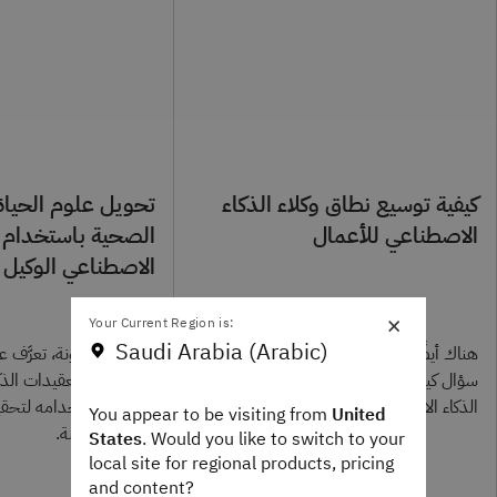
كيفية توسيع نطاق وكلاء الذكاء
تحويل علوم الحياة 
الاصطناعي للأعمال
الصحية باستخدام ا
الاصطناعي الوكيل
×
Your Current Region is:
Saudi Arabia (Arabic)
هناك أيضًا حاجة واضحة للإجابة عن
في هذه المدونة، تعرَّف ع
سؤال كيفية تمكين قادة الأعمال من نشر
التعامل مع تعقيدات الذ
الذكاء الاصطناعي الوكيل بفاعلية وكفاءة.
الوكيل واستخدامه لتحق
You appear to be visiting from
United
استفادة ممكنة.
States
. Would you like to switch to your
local site for regional products, pricing
and content?