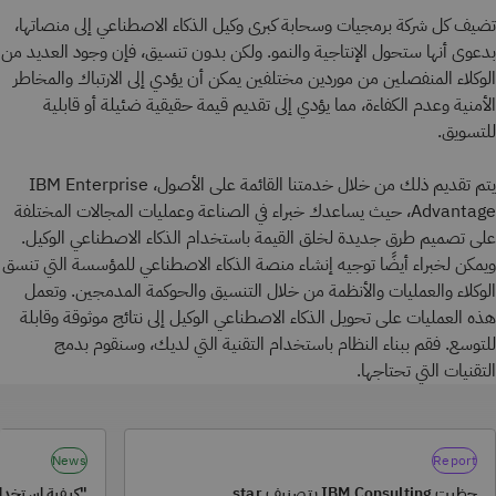
تضيف كل شركة برمجيات وسحابة كبرى وكيل الذكاء الاصطناعي إلى منصاتها،
بدعوى أنها ستحول الإنتاجية والنمو. ولكن بدون تنسيق، فإن وجود العديد من
الوكلاء المنفصلين من موردين مختلفين يمكن أن يؤدي إلى الارتباك والمخاطر
الأمنية وعدم الكفاءة، مما يؤدي إلى تقديم قيمة حقيقية ضئيلة أو قابلية
للتسويق.
يتم تقديم ذلك من خلال خدمتنا القائمة على الأصول، IBM Enterprise
Advantage، حيث يساعدك خبراء في الصناعة وعمليات المجالات المختلفة
على تصميم طرق جديدة لخلق القيمة باستخدام الذكاء الاصطناعي الوكيل.
ويمكن لخبراء أيضًا توجيه إنشاء منصة الذكاء الاصطناعي للمؤسسة التي تنسق
الوكلاء والعمليات والأنظمة من خلال التنسيق والحوكمة المدمجين. وتعمل
هذه العمليات على تحويل الذكاء الاصطناعي الوكيل إلى نتائج موثوقة وقابلة
للتوسع. فقم ببناء النظام باستخدام التقنية التي لديك، وسنقوم بدمج
التقنيات التي تحتاجها.
News
Report
حظيت IBM Consulting بتصنيف star
"كيفية استخدام