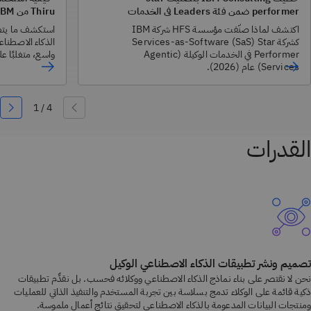
performer ضمن فئة Leaders في الخدمات
Thiru من IBM
الوكيلة (Agentic Services)
اكتشف لماذا صنّفت مؤسسة HFS شركة IBM
استكشف ما يتطلب
كشركة Services-as-Software (SaS) Star
الذكاء الاصطنا
Performer في الخدمات الوكيلة (Agentic
واسع، متغلبًا عل
Services) عام (2026).
القدرات
تصميم ونشر تطبيقات الذكاء الاصطناعي الوكيل
نحن لا نقتصر على بناء نماذج الذكاء الاصطناعي ووكلائه فحسب. بل نقدِّم تطبيقات
ذكية قائمة على الوكلاء تدمج بسلاسة بين تجربة المستخدم والتنفيذ الذاتي للعمليات
ومنتجات البيانات المدعومة بالذكاء الاصطناعي لتحقيق نتائج أعمال ملموسة.