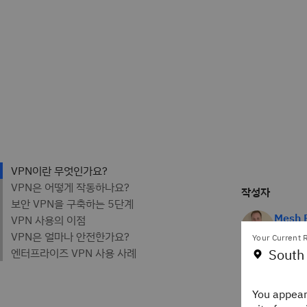
작성자
Mesh F
Staff 
Your Current R
IBM Th
South
You appear