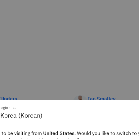
linders
Ian Smalley
Writer
Staff Editor
egion is:
ink
IBM Think
 Korea (Korean)
 to be visiting from
United States
. Would you like to switch to 