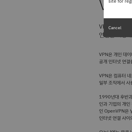
VPN
site for re
VPN(가상 
Cancel
연결을 비공개
VPN은 개인 데
공개 인터넷 연결
VPN은 컴퓨터 
일부 조직에서 사
1990년대 후반
인과 기업의 개인 
인 OpenVPN은
인터넷 연결 사이