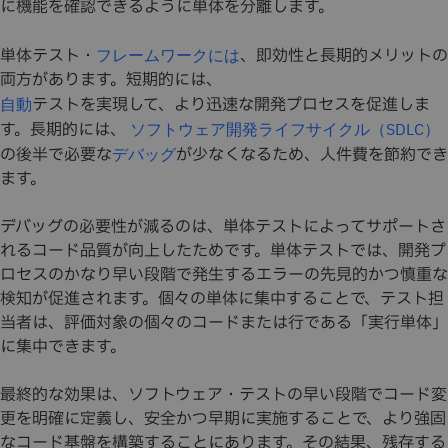
に機能を確認できるように単体を分離します。
単体テスト・
、即効性と長期的メリットの
フレームワークには
両方があります。短期的には、
テストを実現して、より迅速な開発プロセスを促進しま
自動
す。長期的には、
ソフトウェア開発ライフサイクル（SDLC）
の後半で必要な
が少なくなるため、人件費を節約でき
デバッグ
ます。
デバッグの必要性が減るのは、単体テストによってサポートさ
れるコード品質が向上したためです。単体テストでは、開発プ
ロセスのかなり早い段階で発生するエラーの先見的かつ慎重な
検知が促進されます。個々の単体に集中することで、テスト担
当者は、評価対象の個々のコードまたは行である「実行単体」
に集中できます。
最終的な効果は、ソフトウェア・テストの早い段階でコード変
更を明確に定義し、安全かつ早期に実施することで、より強固
なコード基盤を構築することにあります。その結果、残存する