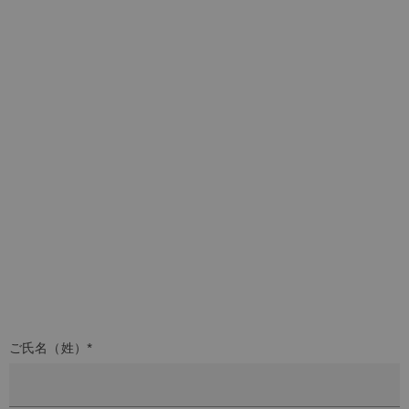
ご氏名（姓）*