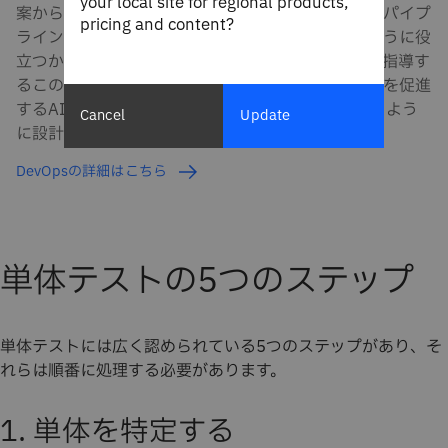
your local site for regional products,
案から本番環境までのソフトウェア・デリバリー・パイプ
pricing and content?
ライン全体でアプリケーションを動かすのにどのように役
立つかについて説明します。IBMのエキスパートが指導す
るこのカリキュラムは、ビジネス・リーダーが成長を促進
するAI投資の優先順位付けに必要な知識を得られるよう
Cancel
Update
に設計されています。
DevOpsの詳細はこちら
単体テストの5つのステップ
単体テストには広く認められている5つのステップがあり、そ
れらは順番に処理する必要があります。
1. 単体を特定する