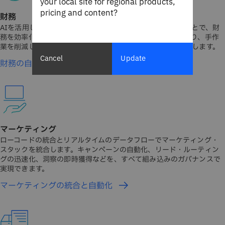
your local site for regional products,
pricing and content?
財務
AIを活用してシステムを統合しワークフローを自動化することで、財
務を効率化できます。安全なエンドツーエンドの自動化により、手作
業を削減し、可視性を向上させ、キャッシュ・フローを加速します。
Cancel
Update
財務の自動化
マーケティング
ローコードの統合とリアルタイムのデータフローでマーケティング・
スタックを統合します。キャンペーンの自動化、リード・ルーティン
グの迅速化、洞察の即時獲得などを、すべて組み込みのガバナンスで
実現できます。
マーケティングの統合と自動化