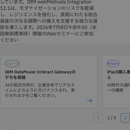
しています。IBM webMethods Integration
12.1は、モダナイゼーションのリスクを軽減
し、レジリエンスを強化し、長期にわたる統合
資産の次なる展開への備えを支援する強力な道
筋を導入します。2026年7月8日午前9:00（米
国東部標準時）開催のWebセミナーにご参加
ください
ニュース
Report
IBM DataPower Interact Gatewayの
iPaaS購
デモを視聴
ら
AIの相互作用が、企業全体でリアルタ
AI時代の
イムにどのようにガバナンスされ、実
ーの構築
行されるかをご覧ください。