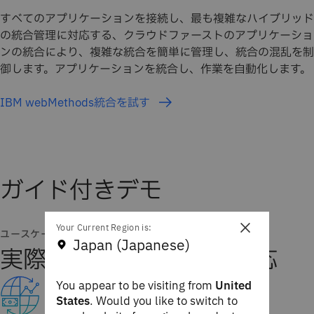
すべてのアプリケーションを接続し、最も複雑なハイブリッド
の統合管理に対応する、クラウドファーストのアプリケーショ
ンの統合により、複雑な統合を簡単に管理し、統合の混乱を制
御します。アプリケーションを統合し、作業を自動化します。​
IBM webMethods統合を試す
ガイド付きデモ
×
Your Current Region is:
ユースケース
Japan (Japanese)
実際の運用シナリオに対応
You appear to be visiting from
United
States
. Would you like to switch to