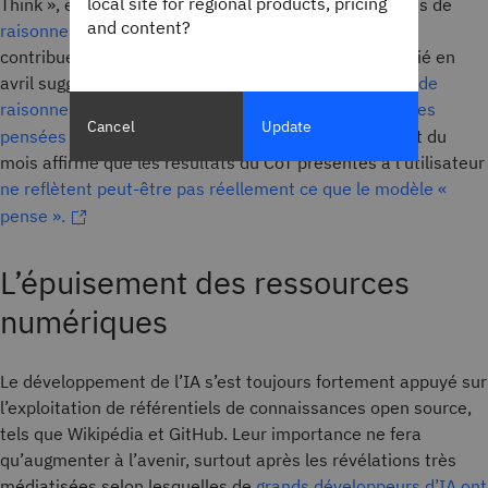
local site for regional products, pricing
Think », et à déterminer dans quelle mesure les traces de
and content?
raisonnement de la chaîne de pensée
étendue (CoT)
contribuent réellement aux Résultats. Un article publié en
avril suggère que pour certaines tâches,
les modèles de
raisonnement peuvent être efficaces sans produire des
Cancel
Update
pensées
D’autre part, l’étude d’Anthropic du début du
mois affirme que les résultats du CoT présentés à l’utilisateur
ne reflètent peut-être pas réellement ce que le modèle «
pense ».
L’épuisement des ressources
numériques
Le développement de l’IA s’est toujours fortement appuyé sur
l’exploitation de référentiels de connaissances open source,
tels que Wikipédia et GitHub. Leur importance ne fera
qu’augmenter à l’avenir, surtout après les révélations très
médiatisées selon lesquelles de
grands développeurs d’IA ont