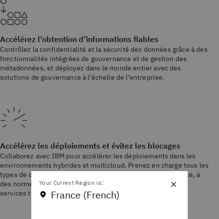
Accélérez l’obtention d’informations fiables
Contrôlez la confidentialité et la sécurité des données grâce à des
fonctionnalités intégrées de gouvernance et de gestion des
métadonnées, et déployez dans le monde entier avec des
solutions de gouvernance à l’échelle de l’entreprise.
Accélérez les déploiements et évitez les blocages
Collaborez avec IBM pour accélérer les déploiements dans les
environnements hybrides et multicloud. Prenez en charge tous les
types de données et de cas d’utilisation grâce à l’open source, à
×
Your Current Region is:
des normes ouvertes et à l’interopérabilité avec IBM et des
France (French)
services tiers.