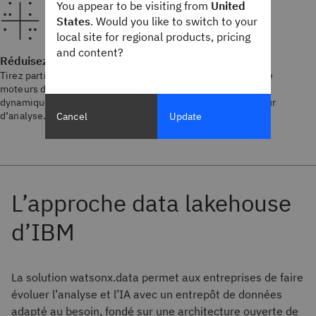
You appear to be visiting from
United
States
. Would you like to switch to your
local site for regional products, pricing
and content?
Réduisez les coûts d’analyse
Tirez parti d’un calcul et d’un stockage à moindre coût, et de
moteurs d’analyse adaptés à vos besoins qui évoluent
dynamiquement en associant le bon workload au bon moteur
d’analyse.
Cancel
Update
La solution watsonx.data permet aux entreprises de faire
évoluer l’analyse et l’IA avec un entrepôt de données
adapté au besoin, fondé sur une architecture ouverte de