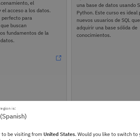
acenamiento, el
una base de datos usando 
 el acceso a los datos.
Python. Este curso es ideal
 perfecto para
nuevos usuarios de SQL qu
s que buscan
adquirir una base sólida de
os fundamentos de la
conocimientos.
 datos.
egion is:
 (Spanish)
SaaS
Cognitive Class
 to be visiting from
United States
. Would you like to switch to 