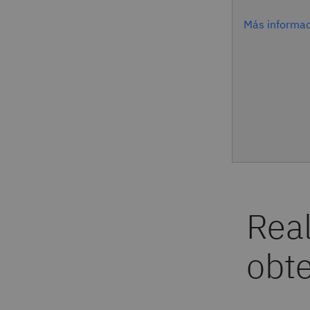
Más informac
Rea
obte