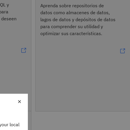
SQL y
Aprenda sobre repositorios de
 para
datos como almacenes de datos,
e deseen
lagos de datos y depósitos de datos
para comprender su utilidad y
optimizar sus características.
×
your local