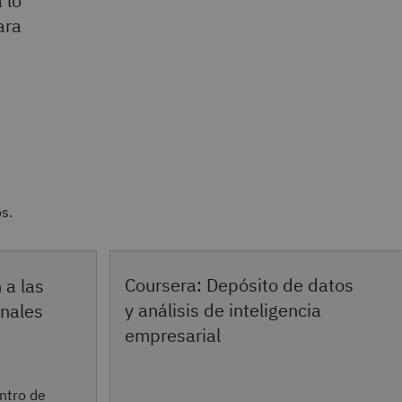
 lo
ara
s.
Coursera: Depósito de datos
 a las
y análisis de inteligencia
onales
empresarial
ntro de