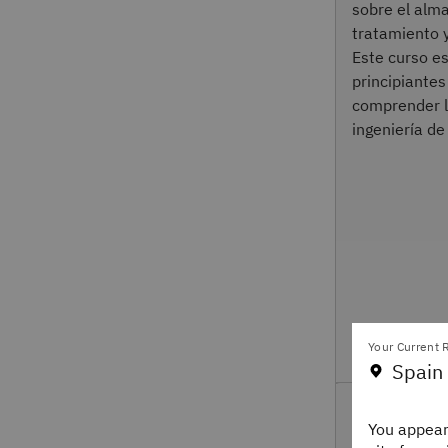
sobre el alm
tratamiento y
Este curso es
principiante
comprender l
ingeniería de
Your Current R
Spain
IBM Db2 
You appear