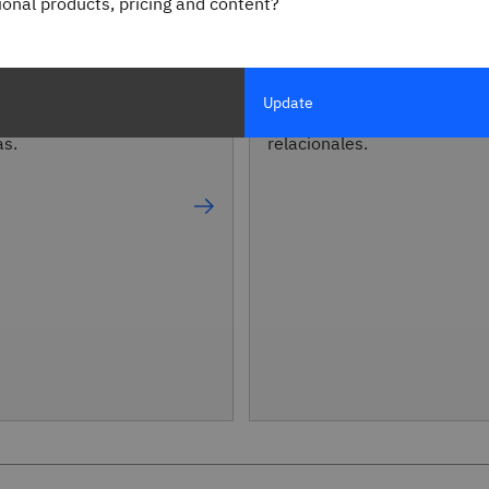
gional products, pricing and content?
so a IBM Db2 SaaS,
Pruebe Cognitive Class par
uarios pueden
interactuar y conocer nuest
Update
tos y probar
ofertas de bases de datos
as.
relacionales.