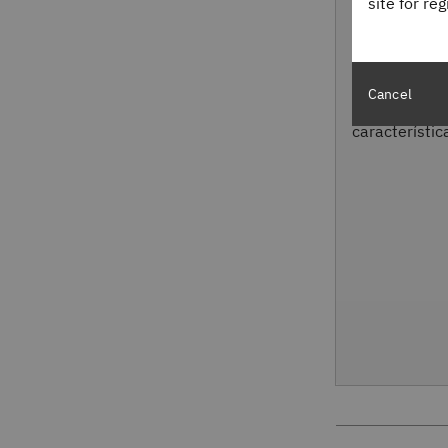
site for re
Obtenga acce
donde los us
Cancel
introducir da
característic