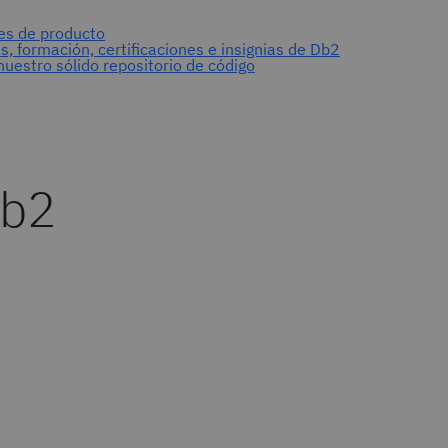
s
Db2