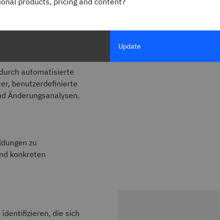
gional products, pricing and content?
fortschrittlicher Analysen für
Update
durch automatisierte
er, benutzerdefinierte
nd Änderungsanalysen.
eldungen zu
und konkreten
dentifizieren, die sich