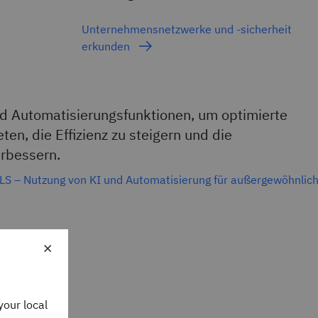
Unternehmensnetzwerke und -sicherheit
erkunden
d Automatisierungsfunktionen, um optimierte
en, die Effizienz zu steigern und die
rbessern.
 – Nutzung von KI und Automatisierung für außergewöhnlic
×
your local