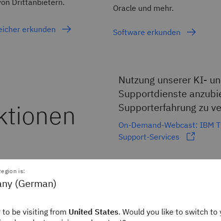
on Drittanbietern.
Oracle und mehr.
eicher erkunden
Software erkunden
Nutzung unserer KI- un
Supportdienste anzubiet
ktionen
Supporterfahrung zu ve
On-Demand-Webcast: IBM TLS
Support-Services
egion is:
tant
Virtueller
ny (German)
Assistent
 to be visiting from
United States
. Would you like to switch to 