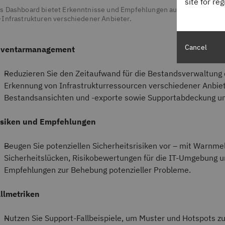
site for re
s Dashboard bietet Erkenntnisse und Empfehlungen auf der Grundlage 
-Infrastrukturen verschiedener Anbieter.
Cancel
nventarmanagement
Reduzieren Sie den Zeitaufwand für die Bestandsverwaltung 
Erkennung von Infrastrukturressourcen verschiedener Anbiet
Bestandsansichten und -exporte sowie Supportabdeckung u
isiken und Empfehlungen
Beugen Sie potenziellen Sicherheitsrisiken vor – mit Warnm
Sicherheitslücken, Risikobewertungen für die IT-Umgebung 
Empfehlungen zur Behebung potenzieller Probleme.
llmetriken
Nutzen Sie Support-Fallbeispiele, um Muster und Hotspots zu i