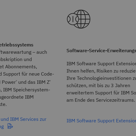
etriebssystems
Software-Service-Erweiterung
oftwarewartung – auch
ubskription und
IBM Software Support Extensio
tet Abonnements,
Ihnen helfen, Risiken zu reduzi
d Support für neue Code-
Ihre Technologieinvestitionen z
M Power
und das IBM Z
®
®
schützen, mit bis zu 3 Jahren
, IBM Speichersystem-
erweitertem Support für IBM S
ugeordnete IBM
am Ende des Servicezeitraums.
te.
und IBM Services zur
IBM Software Support Extensi
ng