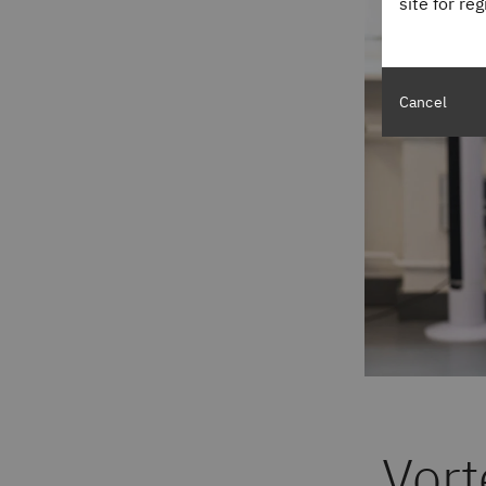
site for re
Cancel