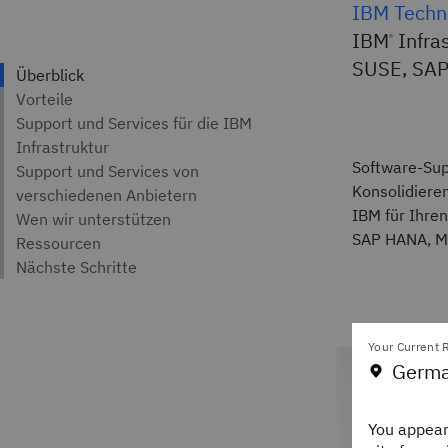
IBM Techno
IBM
Infra
®
SUSE, SAP
Software-Supp
Konsolidiere
IBM für Ihre
SAP HANA, Mi
Berechnen Si
Your Current R
Germa
You appear