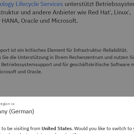
logy Lifecycle Services
unterstützt Betriebssyste
struktur und andere Anbieter wie Red Hat
, Linux
,
®
®
 HANA, Oracle und Microsoft.
ort ist ein kritisches Element für Infrastruktur-Reliabilität.
n Sie die Unterstützung in Ihrem Rechenzentrum und nutzen Si
n Betriebssystemsupport und für geschäftskritische Software m
crosoft und Oracle.
e Ihre Einsparungen durch eine konsolidierte Support-Strateg
egion is:
ny (German)
 to be visiting from
United States
. Would you like to switch to 