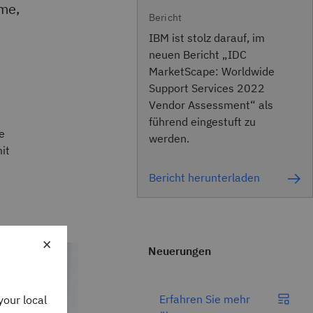
me,
Bericht
IBM ist stolz darauf, im
neuen Bericht „IDC
MarketScape: Worldwide
Support Services 2022
Vendor Assessment“ als
führend eingestuft zu
e
werden.
it
Bericht herunterladen
ie →
×
Neuerungen
Erfahren Sie mehr
your local