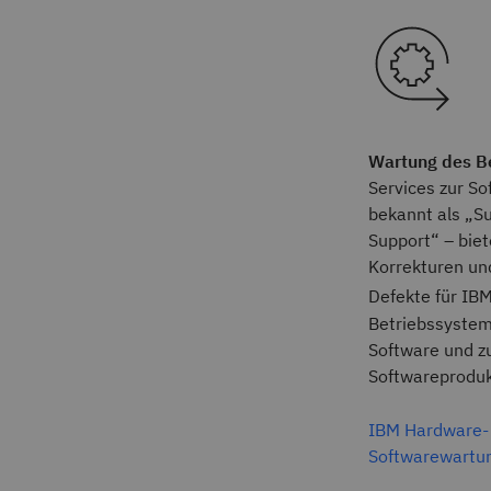
Wartung des B
Services zur S
bekannt als „S
Support“ – bie
Korrekturen un
Defekte für IB
Betriebssystem
Software und z
Softwareproduk
IBM Hardware- 
Softwarewartu