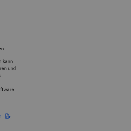
en
n kann
eren und
u
oftware
on