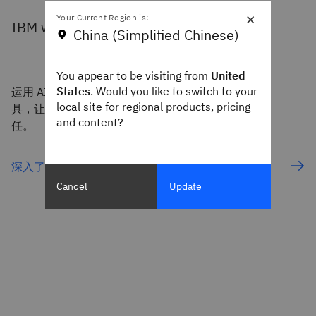
×
Your Current Region is:
IBM watsonx.data intelligence
China (Simplified Chinese)
You appear to be visiting from
United
States
. Would you like to switch to your
运用 AI 驱动的数据发现、元数据管理和自动化工
local site for regional products, pricing
具，让数据在整个企业内更易于查找、理解并赢得信
and content?
任。
深入了解 watsonx.data intelligence
Cancel
Update