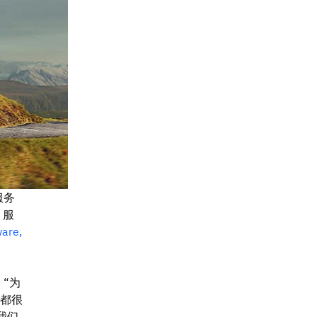
服务
服
ware,
。“为
都很
我们