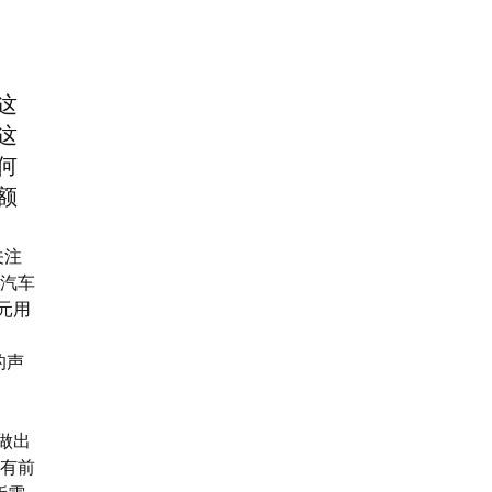
这
这
何
额
关注
家汽车
欧元用
，
好的声
做出
有前