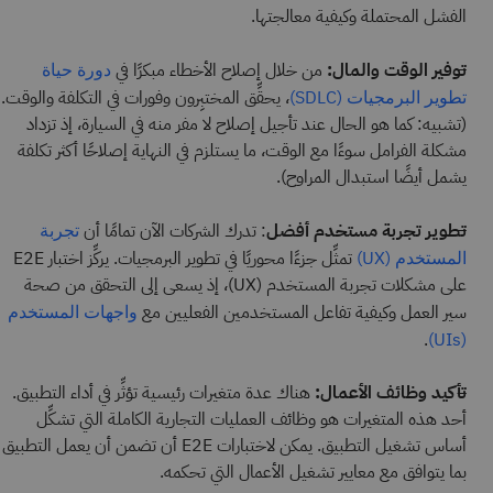
الفشل المحتملة وكيفية معالجتها.
توفير الوقت والمال:
من خلال إصلاح الأخطاء مبكرًا في
دورة حياة
، يحقِّق المختبِرون وفورات في التكلفة والوقت.
تطوير البرمجيات (SDLC)
(تشبيه: كما هو الحال عند تأجيل إصلاح لا مفر منه في السيارة، إذ تزداد
مشكلة الفرامل سوءًا مع الوقت، ما يستلزم في النهاية إصلاحًا أكثر تكلفة
يشمل أيضًا استبدال المراوح).
تطوير تجربة مستخدم أفضل
: تدرك الشركات الآن تمامًا أن
تجربة
تمثِّل جزءًا محوريًا في تطوير البرمجيات. يركِّز اختبار E2E
المستخدم (UX)
على مشكلات تجربة المستخدم (UX)، إذ يسعى إلى التحقق من صحة
سير العمل وكيفية تفاعل المستخدمين الفعليين مع
واجهات المستخدم
.
(UIs)
تأكيد وظائف الأعمال:
هناك عدة متغيرات رئيسية تؤثِّر في أداء التطبيق.
أحد هذه المتغيرات هو وظائف العمليات التجارية الكاملة التي تشكِّل
أساس تشغيل التطبيق. يمكن لاختبارات E2E أن تضمن أن يعمل التطبيق
بما يتوافق مع معايير تشغيل الأعمال التي تحكمه.