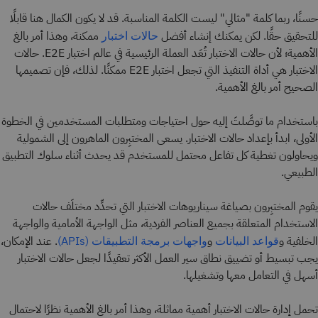
حسنًا، ربما كلمة "مثالي" ليست الكلمة المناسبة. قد لا يكون الكمال هنا قابلًا
للتحقيق حقًا. لكن يمكنك إنشاء أفضل
ممكنة، وهذا أمر بالغ
حالات اختبار
الأهمية؛ لأن حالات الاختبار تُعَد العملة الرئيسية في عالم اختبار E2E. حالات
الاختبار هي أداة التنفيذ التي تجعل اختبار E2E ممكنًا. لذلك، فإن تصميمها
الصحيح أمر بالغ الأهمية.
باستخدام ما توصَّلتَ إليه حول احتياجات ومتطلبات المستخدمين في الخطوة
الأولى، ابدأ بإعداد حالات الاختبار. يسعى المختبِرون الماهرون إلى الشمولية
ويحاولون تغطية كل تفاعل محتمل للمستخدم قد يحدث أثناء سلوك التطبيق
الطبيعي.
يقوم المختبِرون بصياغة سيناريوهات الاختبار التي تحدِّد مختلَف حالات
الاستخدام المتعلقة بجميع العناصر الفردية، مثل الواجهة الأمامية والواجهة
الخلفية و
و
. عند الإمكان،
قواعد البيانات
واجهات برمجة التطبيقات (APIs)
يجب تبسيط أو تضييق نطاق سير العمل الأكثر تعقيدًا لجعل حالات الاختبار
أسهل في التعامل معها وتشغيلها.
تحمل إدارة حالات الاختبار أهمية مماثلة، وهذا أمر بالغ الأهمية نظرًا لاحتمال