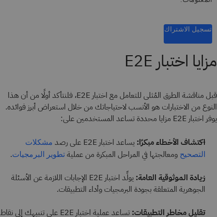
تسجيل الاشتراك
مزايا اختبار E2E
قبل مناقشة الطرق المُثلى للتعامل مع اختبار E2E، فلنتأكد أولًا من أن هذا
النوع من الاختبارات هو الأنسب لاحتياجاتك من خلال استعراض أبرز فوائده.
يوفر اختبار E2E مزايا محددة تساعد المستخدمين على:
اكتشاف الأخطاء مبكرًا:
يساعد اختبار E2E على رصد
مشكلات
ومعالجتها في المراحل المبكرة من عملية
.
التصحيح
تطوير البرمجيات
زيادة الموثوقية العامة:
يولِّد اختبار E2E الإجابات اللازمة عن الأسئلة
الجوهرية المتعلقة بجودة البرمجيات وأداء التطبيقات.
تقليل مخاطر التطبيقات:
تساعد عملية اختبار E2E على تنبيهك إلى نقاط