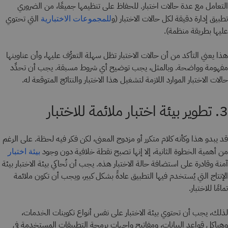
التعامل مع عدة حالات اختبار. للحفاظ على تنظيمها جميعًا، من الضروري
تطبيق إدارة دقيقة لكل حالات الاختبار (و
التي تحتوي
للمجموعات الاختبارية
عليها بطريقة منظمة).
هذا يعني التأكد من أن حالات الاختبار تظل سهلة التعرُّف عليها، وأن عناوينها
مفهومة وواضحة. وبالمثل، يجب توضيح أي شروط مسبقة. يجب أن تحدِّد
حالات الاختبار الموارد اللازمة لتشغيل هذا الاختبار والنتائج المتوقعة له.
3. تطوير بيئة اختبار ملائمة للاختبار
قد يبدو هذا وكأنه كلام متكرر أو مزدوج المعنى، لكن فكر فيه لحظة. على الرغم
من أهمية الخطوة الثانية، إلا إنها تصبح نقطة خلافية دون وجود
بيئة اختبار
آمنة وقادرة على استضافة حالة الاختبار هذه. يجب أن تُحاكي بيئة الاختبار بيئة
الإنتاج التي يُستخدم فيها التطبيق عادةً بشكل كبير، ويجب أن تكون ملائمة
تمامًا للاختبار.
لذلك، يجب أن تحتوي بيئة الاختبار على نفس أنواع تكوينات الخدمات،
وهياكل قواعد البيانات، ومفاتيح واجهات برمجة التطبيقات المستخدمة في