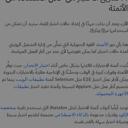
الأتمتة
الآن، وبعد أن بذلت جهدًا في إعداد حالات اختبار قيّمة، ستريد أن تتمكن من
استخدامها مرارًا وتكرارًا.
هنا يأتي دور
، القوة التحويلية التي تمكِّن من إدارة التشغيل الروتيني
الأتمتة
لعدة حالات اختبار، كما يمكن تفويضها لأي عدد من أطر العمل المبرمَجة.
تُثبت أتمتة الاختبارات فائدتها بشكل خاص أثناء
، حيث توفِّر
اختبار الانحدار
الأتمتة وفورات كبيرة في الوقت وتحسُّنًا في الإنتاجية مقارنةً بالاختبارات اليدوية.
يمكن لأطر عمل اختبار E2E مثل Selenium أتمتة
، بينما تم
تطبيقات الويب
تصميم أطر عمل مثل Appium لتبسيط وأتمتة تنفيذ اختبار
تطبيقات
.
الأجهزة المحمولة
توجد أيضًا أدوات أتمتة الاختبار (مثل Katalon) التي تستخدم تقنية
منخفضة
وقدرات مدعومة
مصممة لتقديم اختبار بسيط
الكود
بالذكاء الاصطناعي
وصيانة اختبار سهلة بالقدر نفسه.