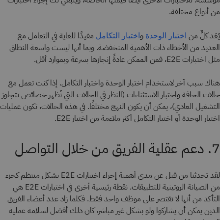
مؤسسة. للاختبارات الأخرى أيضًا قيمتها الخاصة، وينبغي لك إجراء اختبارات
من أنواع مختلفة.
يُعَد كلٌّ من
و
مفيدًا للغاية في التعامل مع
اختبار الوحدة
اختبار التكامل
العديد من الأخطاء ذات الأهمية المنخفضة. وبما أنها ليست واسعة النطاق
مثل اختبارات E2E، فمن الممكن عادةً إنجازها بسرعة وبموارد أقل.
هناك سبب آخر لاستخدام اختبار الوحدة واختبار التكامل. إذا كنت تعمل مع
حالات الحافة واختبار الاستثناءات (النظر في الحالات التي تُظهر خصائص تتجاوز
التشغيل العادي)، يمكن أن يكون النهج مختلفًا. في هذه الحالات، تكون عمليات
اختبار الوحدة أو اختبار التكامل أكثر ملاءمة من اختبار E2E.
7. دعم عقلية الفريق من خلال التواصل
لقد تحدثنا من قبل عن مدى أهمية إجراء اختبارات E2E بشكل منتظم كجزء
من الصيانة الروتينية للتطبيقات. نقطة رئيسية أخرى في اختبارات E2E هي
التأكد من أنها لا تقتصر على موظف واحد فقط. فكلما زاد عدد أعضاء الفريق
الذين يمكن أن يشاركوا ولو بشكل غير مباشر، كان ذلك أفضل لسلامة عملية