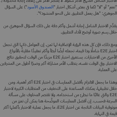
الاختبار الشامل المنهج الأكثر شمولًا. لا يقتصر الأمر على إعطاء إجابة محدودة بـ
"نعم" أو "لا" (كما في بعض أشكال اختبار "
") على السؤال
الصندوق الأسود
الجوهري: "هل يعمل التطبيق على النحو المنشود؟".
يقدِّم الاختبار الشامل إجابة أشمل وأكثر دقة على ذلك السؤال الجوهري من
خلال رسم صورة أوضح لأداء التطبيق.
ومع ذلك، فإن كل هذه الرؤية الإضافية لها ثمن. إن العوامل ذاتها التي تجعل
اختبار E2E شاملًا وذا قيمة، تجعله أيضًا أبطأ وأكثر تعقيدًا مقارنةً بالأنواع
الأخرى من الاختبارات. يستغرق اختبار E2E مزيدًا من الوقت لتحقيق نتائج
الاختبار. وفي الوقت نفسه، يتطلب الأمر مشاركة أكبر وصبرًا أطول من المشرفين
على العملية.
وهذا ما يجعل الالتزام بأفضل الممارسات في اختبار E2E أكثر أهمية. ومن
خلال تطبيقها، يمكنك المساعدة على التخفيف من المتطلبات الكبيرة لاختبار
E2E والتي غالبًا ما تبطئ من استخدامه. ولا تقتصر المخاوف على مسألة
السرعة فحسب. إن أفضل الممارسات الموضَّحة هنا يمكن أن تعزز من
موثوقية البيانات الناتجة عن اختبار E2E، ما يجعل عملية الاختبار بأكملها أكثر
قيمة في النهاية.