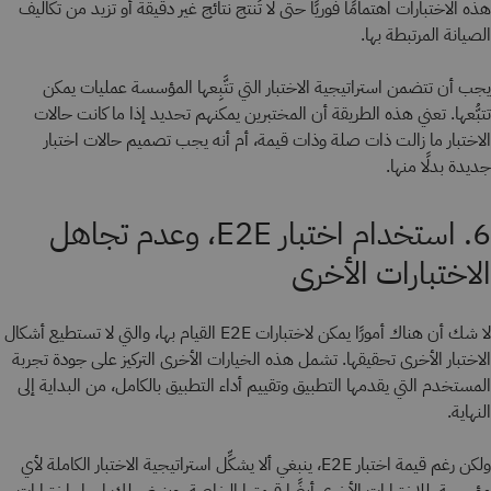
هذه الاختبارات اهتمامًا فوريًا حتى لا تُنتج نتائج غير دقيقة أو تزيد من تكاليف
الصيانة المرتبطة بها.
يجب أن تتضمن استراتيجية الاختبار التي تتَّبِعها المؤسسة عمليات يمكن
تتبُّعها. تعني هذه الطريقة أن المختبرين يمكنهم تحديد إذا ما كانت حالات
الاختبار ما زالت ذات صلة وذات قيمة، أم أنه يجب تصميم حالات اختبار
جديدة بدلًا منها.
6. استخدام اختبار E2E، وعدم تجاهل
الاختبارات الأخرى
لا شك أن هناك أمورًا يمكن لاختبارات E2E القيام بها، والتي لا تستطيع أشكال
الاختبار الأخرى تحقيقها. تشمل هذه الخيارات الأخرى التركيز على جودة تجربة
المستخدم التي يقدمها التطبيق وتقييم أداء التطبيق بالكامل، من البداية إلى
النهاية.
ولكن رغم قيمة اختبار E2E، ينبغي ألا يشكِّل استراتيجية الاختبار الكاملة لأي