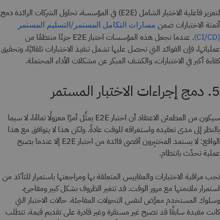
لتعزيز فاعلية الاختبار الشامل (E2E) في المؤسسة، تحاول الشركات الرائدة دمج
أتمتة الاختبارات ضمن
مسارات التكامل المستمر/التسليم المستمر
. عندما تجعل هذه المؤسسات اختبار E2E جزءًا منتظمًا من
(CI/CD)
عملياتها، فإن الفوائد التي تحصل عليها تشمل تنفيذ الاختبارات تلقائيًا، وتحقيق
كفاءة أكبر في الاختبارات، والكشف المبكر عن مشكلات الأداء المحتملة.
5. دمج إجراءات الاختبار المستمر
سيكون من المطمئن الاعتقاد أن اختبار E2E يمثِّل أمرًا معزولًا تمامًا، لا سيما
بالنظر إلى مدى تعقيده واستغراقه للوقت عادةً. ولكن هذا لا يتوافق مع هذا
الواقع: لا يستمد المختبِرون أقصى فائدة من اختبار E2E إلا عندما يصبح
عملية تحدُث بانتظام.
تجب مراقبة الاختبارات والمقاييس المتعلقة بها ومراجعتها باستمرار للتأكد من
استمرار ملاءمتها مع مرور الوقت. قد تتغير الظروف بشكل كبير ومفاجئ،
وسلوك المستخدم معرَّض لنفس التحولات المفاجئة. حالات الاختبار التي
كانت مفيدة سابقًا قد تصبح غير مستقرة وغير قادرة على تقديم قيمة. تتطلب