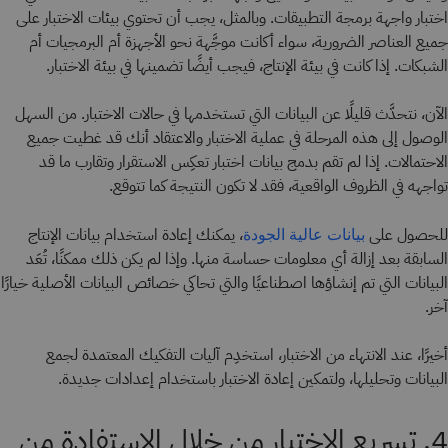
اختبار واجهة برمجة التطبيقات. وبالمثل، يجب أن تحتوي بيئات الاختبار على
جميع العناصر الضرورية، سواء أكانت موجَّهة نحو الأجهزة أم البرمجيات أم
الشبكات. إذا كانت في بيئة الإنتاج، فيجب أيضًا تضمينها في بيئة الاختبار.
الآن، نتحدَّث قليلًا عن البيانات التي تستخدمها في حالات الاختبار. من السهل
الوصول إلى هذه المرحلة في عملية الاختبار والاعتقاد أنك قد غطيت جميع
الاحتمالات. إذا لم تقم بدمج بيانات اختبار تعكِس الاستقرار وتقارب ما قد
تواجهه في الظروف الواقعية، فقد لا تكون النتيجة كما تتوقع.
للحصول على
، يمكنك إعادة استخدام بيانات الإنتاج
بيانات عالية الجودة
السابقة بعد إزالة أي معلومات حساسة منها. وإذا لم يكن ذلك ممكنًا، تُعَد
البيانات التي تم إنشاؤها اصطناعيًا والتي تحاكي خصائص البيانات الأصلية خيارًا
آخر.
أخيرًا، عند الانتهاء من الاختبار، استخدِم آليات التفكيك المعتمدة لجمع
البيانات وتحليلها، ولتمكين إعادة الاختبار باستخدام إعدادات جديدة.
4. تسريع الاختبار من خلال الاستفادة من