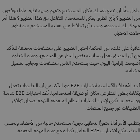
حاول حقًا أن تضع نفسك مكان المستخدم وتفهم وجهة نظره. ماذا يتوقعون
من التطبيق؟ بأيّ الطرق يمكن للمستخدم التفاعل مع هذا التطبيق؟ هذا أمر
متروك لك لتحديده، ويجب أن تحافظ على عقلية المستخدم عند تطوير
حالات الاختبار.
علاوةً على ذلك، من الحكمة اختبار التطبيق على متصفحات مختلفة للتأكد
من أن التطبيق يعمل بسلاسة بغض النظر عن المتصفح. وهذه الخطوة
أصبحت إلزامية اليوم، حيث يستخدم الناس متصفحات وتجارب تشغيل
مختلفة.
أحد الأهداف الأساسية لاختبارات E2E هو التأكد من أن التطبيقات تعمل
بكفاءة بغض النظر عن مكان أو طريقة استخدامها. تُعَد اختبارات E2E شاملة
وواسعة بما يكفي لإجراء اختبارات النظام المتعمقة اللازمة لضمان توافق
التطبيقات عبر جميع المنصات.
يتطلب الأمر أداءً متميزًا لتحقيق تجربة مستخدم خالية من الأخطاء. ولحسن
الحظ، يمكن لاختبارات E2E التعامل بكفاءة مع هذه المهمة المعقدة.