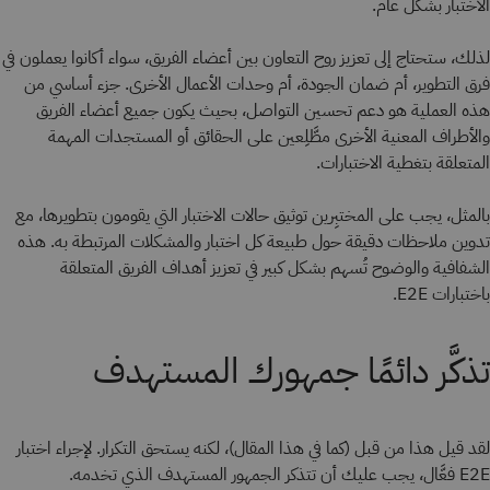
الاختبار بشكل عام.
لذلك، ستحتاج إلى تعزيز روح التعاون بين أعضاء الفريق، سواء أكانوا يعملون في
فرق التطوير، أم ضمان الجودة، أم وحدات الأعمال الأخرى. جزء أساسي من
هذه العملية هو دعم تحسين التواصل، بحيث يكون جميع أعضاء الفريق
والأطراف المعنية الأخرى مطَّلِعين على الحقائق أو المستجدات المهمة
المتعلقة بتغطية الاختبارات.
بالمثل، يجب على المختبِرين توثيق حالات الاختبار التي يقومون بتطويرها، مع
تدوين ملاحظات دقيقة حول طبيعة كل اختبار والمشكلات المرتبطة به. هذه
الشفافية والوضوح تُسهم بشكل كبير في تعزيز أهداف الفريق المتعلقة
باختبارات E2E.
تذكَّر دائمًا جمهورك المستهدف
لقد قيل هذا من قبل (كما في هذا المقال)، لكنه يستحق التكرار. لإجراء اختبار
E2E فعَّال، يجب عليك أن تتذكر الجمهور المستهدف الذي تخدمه.