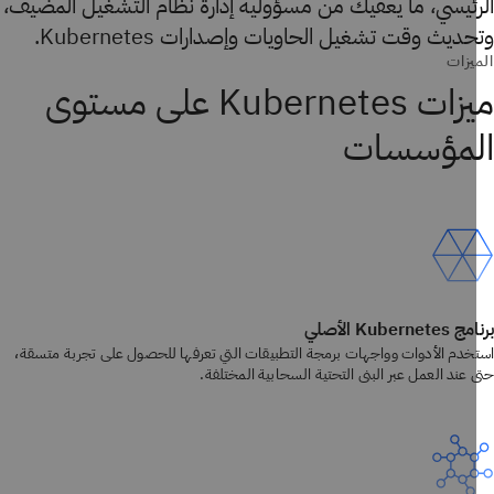
رئيسي، ما يعفيك من مسؤولية إدارة نظام التشغيل المضيف،
ديث وقت تشغيل الحاويات وإصدارات Kubernetes.
يزات
ميزات Kubernetes على مستوى
لمؤسسات
Kuberne الأصلي
خدم الأدوات وواجهات برمجة التطبيقات التي تعرفها للحصول على تجربة متسقة،
عند العمل عبر البنى التحتية السحابية المختلفة.