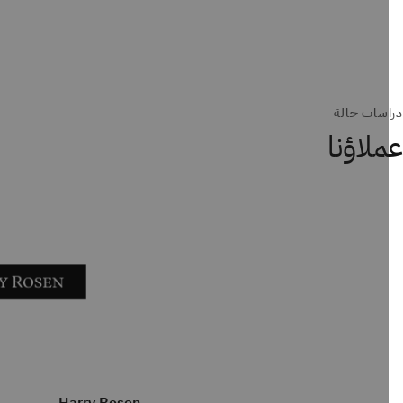
سات حالة
لاؤنا