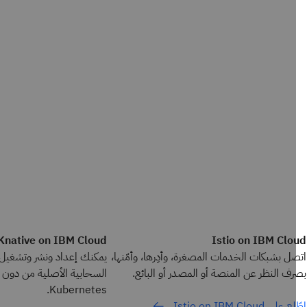
Knative on IBM Cloud
Istio on IBM Clo
ل بشبكات الخدمات المصغرة، وأدِرها، وأمّنها،
يمكنك إعداد ونشر وتشغيل تطب
ف النظر عن المنصة أو المصدر أو البائع.
السحابية الأصلية من دون خا
Kubernetes.
لى Istio on IBM Cloud