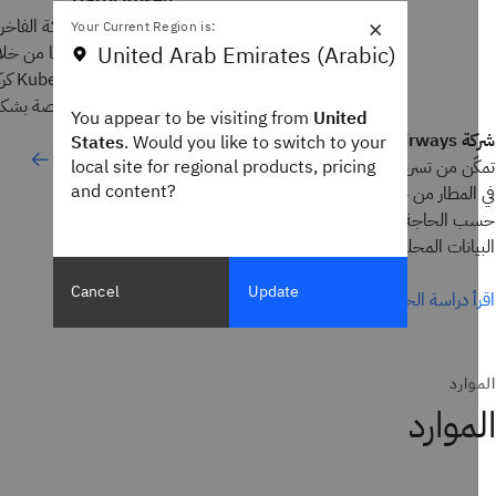
Harry Rosen
×
نجحت شركة التجزئة الفاخرة لم
Your Current Region is:
United Arab Emirates (Arabic)
es Service
تجربة عملاء مخصصة بشكل اس
You appear to be visiting from
United
Etihad Air
States
. Would you like to switch to your
اقرأ دراسة الحالة
local site for regional products, pricing
ّن من تسريع وتسهيل إجراءات تسجيل الوصول
and content?
المطار من خلال النشر في بيئات سحابية متنوعة
 الحاجة لضمان الامتثال للوائح حماية
يانات المحلية.
Cancel
Update
أ دراسة الحالة
وارد
موارد