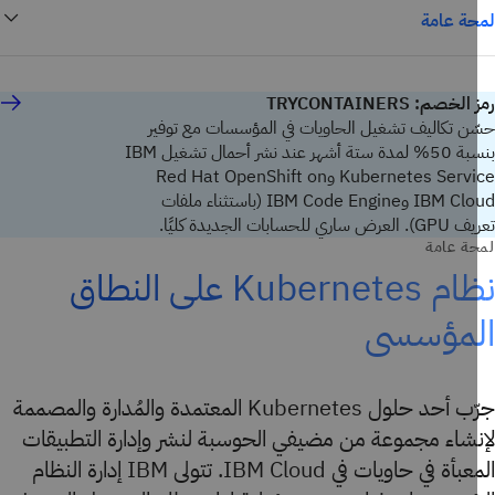
ة عامة
لخصم: TRYCONTAINERS
ن تكاليف تشغيل الحاويات في المؤسسات مع توفير
بنسبة 50% لمدة ستة أشهر عند نشر أحمال تشغيل IBM
Kubernetes Service وRed Hat OpenShift on
IBM Cloud وIBM Code Engine (باستثناء ملفات
ساري للحسابات الجديدة كليًا.
ة عامة
نظام Kubernetes على النطاق
لمؤسسي
جرّب أحد حلول Kubernetes المعتمدة والمُدارة والمصممة
نشاء مجموعة من مضيفي الحوسبة لنشر وإدارة التطبيقات
المعبأة في حاويات في IBM Cloud. تتولى IBM إدارة النظام