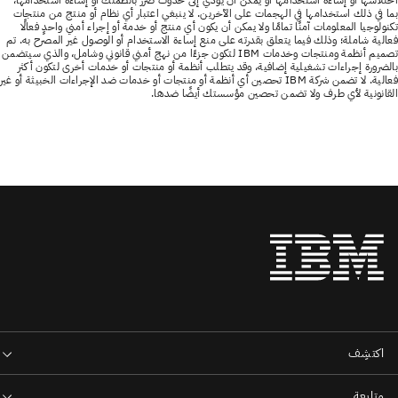
اختلاسها أو إساءة استخدامها أو يمكن أن يؤدي إلى حدوث ضرر بأنظمتك أو إساءة استخدامها،
بما في ذلك استخدامها في الهجمات على الآخرين. لا ينبغي اعتبار أي نظام أو منتج من منتجات
تكنولوجيا المعلومات آمنًا تمامًا ولا يمكن أن يكون أي منتج أو خدمة أو إجراء أمني واحدٍ فعالًا
فعالية شاملة؛ وذلك فيما يتعلق بقدرته على منع إساءة الاستخدام أو الوصول غير المصرح به. تم
تصميم أنظمة ومنتجات وخدمات IBM لتكون جزءًا من نهج أمني قانوني وشامل، والذي سيتضمن
بالضرورة إجراءات تشغيلية إضافية، وقد يتطلب أنظمة أو منتجات أو خدمات أخرى لتكون أكثر
فعالية. لا تضمن شركة IBM تحصين أي أنظمة أو منتجات أو خدمات ضد الإجراءات الخبيثة أو غير
القانونية لأي طرف ولا تضمن تحصين مؤسستك أيضًا ضدها.