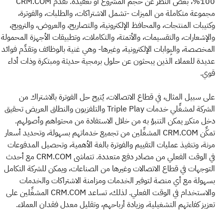
100%، بغض النظر عن حجم المشروع أو تعقيده. تقدِّم CRM.COM
مجموعة متكاملة من الميزات -تشمل الاشتراكات، والطلبات، والفوترة،
وكتيبات المنتجات، والمحافظ الإلكترونية، والتصاريح، والعروض، والترويج،
والإشعارات، والتقسيمات، والأتمتة، والتكاملات، وتطبيقات الأجهزة المحمولة
المخصصة، والبِوابات الإلكترونية، وغيرها- وهي غنية بالوظائف وتقدِّم فوائد
عديدة للعملاء الذين يبحثون عن حلول برمجية حديثة ومبتكرة وذات أداء
قوي.
على سبيل المثال، في قطاع الاتصالات، يُتيح حل الفوترة بالاشتراك من
الشركة لمشغِّلي خدمات Triple Play والتلفزيون والنطاق العريض تحقيق
دخل متكرر يمكن التنبؤ به من خلال الاستفادة من محتواهم وأصولهم.
تمكِّن CRM.COM المشغِّلين من تجميع خدماتهم بسهولة، وتحديد أسعار
مرنة، وتنفيذ عمليات التقييم والفوترة بالغة الأهمية، وتحصيل المدفوعات
في الوقت الفعلي من مصادر دفع متعددة. تتماشى CRM.COM مع أحدث
التوجهات في قطاع الاتصالات وغيرها من الصناعات، ويمكن للشركة التكامل
بسهولة مع أي منصة لتوفير الخدمات ومزامنة الاشتراكات والخدمات
والاستخدام في الوقت الفعلي. لذلك، تساعد CRM.COM المشغِّلين على
تعزيز كفاءتهم التشغيلية، وزيادة أرباحهم، وتقليل معدل فقدان العملاء.