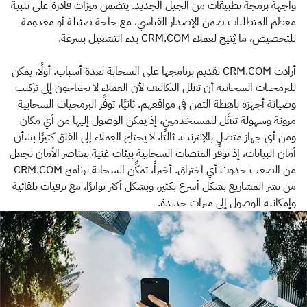
واجهة برمجة تطبيقات من الجيل الجديد. يتضمن ميزات قادرة على تلبية
معظم المتطلبات ضمن الإصدار القياسي، مع حاجة ضئيلة أو معدومة
للتخصيص، ما يُتيح لعملاء CRM.COM بدء التشغيل بسرعة.
أرادت CRM.COM تقديم برنامجها على السحابة لعدة أسباب. أولًا، يمكن
للبرمجيات السحابية أن تقلل التكاليف لأن العملاء لا يحتاجون إلى تركيب
وصيانة أجهزة باهظة الثمن في مواقعهم. ثانيًا، توفِّر البرمجيات السحابية
مرونة وسهولة تنقّل للمستخدمين، إذ يمكن الوصول إليها من أي مكان
ومن أي جهاز متصل بالإنترنت. ثالثًا، لا يحتاج العملاء إلى القلق كثيرًا بشأن
أمان البيانات، إذ توفِّر المنصات السحابية بيئات غنية بعناصر الأمان تجعل
من الصعب حدوث أي اختراق. أخيراً، تمكِّن السحابة برنامج CRM.COM
من نشر المشاريع بشكل أسرع بكثير، وبشكل أكثر تواترًا، مع ترقيات تلقائية
وإمكانية الوصول إلى ميزات جديدة.