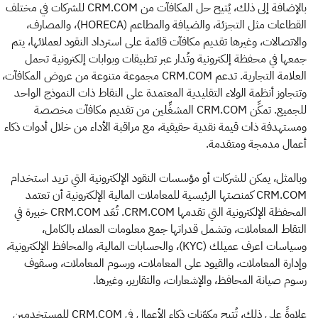
بالإضافة إلى ذلك، يُتيح حل المكافآت من CRM.COM للشركات في مختلف
القطاعات مثل التجزئة، والضيافة والمطاعم (HORECA)، والمصارف،
والاتصالات، وغيرها تقديم مكافآت قائمة على استرداد النقود لعملائها، يتم
جمعها في محفظة إلكترونية وتُدار عبر تطبيقات وبوابات إلكترونية تحمل
العلامة التجارية. تدعم CRM.COM مجموعة متنوعة من عروض المكافآت،
وتتجاوز أنظمة الولاء التقليدية المعتمدة على النقاط ذات النموذج الواحد
للجميع. تمكِّن CRM.COM المشغِّلين من تقديم مكافآت مخصصة
ومستهدفة ذات قيمة نقدية حقيقية، مع مراقبة الأداء من خلال أدوات ذكاء
أعمال مدمجة ومتقدمة.
وبالمثل، يمكن للشركات أو مؤسسات النقود الإلكترونية التي تريد استخدام
CRM.COM كمنصتها الرئيسية للمعاملات المالية الإلكترونية أن تعتمد
المحفظة الإلكترونية التي تقدمها CRM.COM. تُعَد CRM.COM خبيرة في
التقاط المعاملات، وتشمل قدراتها جمع معلومات العملاء بالكامل،
وسياسات اعرف عميلك (KYC)، والحسابات المالية، والمحافظ الإلكترونية،
وإدارة المعاملات، والقيود على المعاملات، ورسوم المعاملات، وسقوف
رسوم صيانة المحافظ، والإشعارات، والتقارير، وغيرها.
علاوةً على ذلك، تُتيح مكوّنات ذكاء الأعمال في CRM.COM للمستخدمين