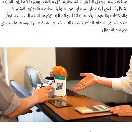
منخفض، ما يجعل الخيارات السحابية أقل ملاءمة. ومع ذلك، تروِّج الشركة
بشكل أساسي للإصدار السحابي من حلولها الخاصة بالفوترة بالاشتراك
والمكافآت والنقود الرقمية، نظرًا للفوائد التي توفرها البيئة السحابية. توفّر
هذه الحلول بنظام الدفع حسب الاستخدام القدرة على التوسع بما يتماشى
مع نمو الأعمال.