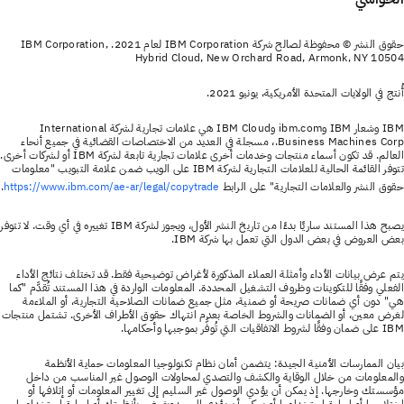
حقوق النشر © محفوظة لصالح شركة IBM Corporation لعام 2021. IBM Corporation,
Hybrid Cloud, New Orchard Road, Armonk, NY 10504
أُنتج في الولايات المتحدة الأمريكية، يونيو 2021.
IBM وشعار IBM وibm.com وIBM Cloud هي علامات تجارية لشركة International
Business Machines Corp.، مسجلة في العديد من الاختصاصات القضائية في جميع أنحاء
العالم. قد تكون أسماء منتجات وخدمات أخرى علامات تجارية تابعة لشركة IBM أو لشركات أخرى.
تتوفر القائمة الحالية للعلامات التجارية لشركة IBM على الويب ضمن علامة التبويب "معلومات
حقوق النشر والعلامات التجارية" على الرابط
.
https://www.ibm.com/ae-ar/legal/copytrade
يصبح هذا المستند ساريًا بدءًا من تاريخ النشر الأول، ويجوز لشركة IBM تغييره في أي وقت. لا تتوفر
بعض العروض في بعض الدول التي تعمل بها شركة IBM.
يتم عرض بيانات الأداء وأمثلة العملاء المذكورة لأغراض توضيحية فقط. قد تختلف نتائج الأداء
الفعلي وفقًا للتكوينات وظروف التشغيل المحددة. المعلومات الواردة في هذا المستند تُقدَّم "كما
هي" دون أي ضمانات صريحة أو ضمنية، مثل جميع ضمانات الصلاحية التجارية، أو الملاءمة
لغرض معين، أو الضمانات والشروط الخاصة بعدم انتهاك حقوق الأطراف الأخرى. تشتمل منتجات
IBM على ضمان وفقًا لشروط الاتفاقيات التي تُوفَّر بموجبها وأحكامها.
بيان الممارسات الأمنية الجيدة: يتضمن أمان نظام تكنولوجيا المعلومات حماية الأنظمة
والمعلومات من خلال الوقاية والكشف والتصدي لمحاولات الوصول غير المناسب من داخل
مؤسستك وخارجها. إذ يمكن أن يؤدي الوصول غير السليم إلى تغيير المعلومات أو إتلافها أو