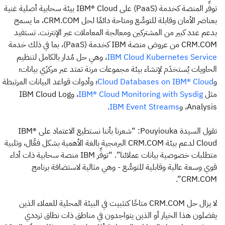
توفِّر المنصة كخدمة (PaaS) على IBM® Cloud بيئة سحابية أصلية غنية
بعناصر الأمان وقابلة للتوسُّع ومتاحة دائمًا لحل CRM.COM، ما يسمح
بدعم عدد كبير من المشتركين ومعالجة المعاملات عبر الإنترنت. تستفيد
CRM.COM من عروض منصة IBM كخدمة (PaaS)، بما في ذلك خدمة
، وهي حل مُدار بالكامل لتنظيم
IBM Cloud Kubernetes Service
الحاويات يُستخدَم لإنشاء بيئة مجموعات مرنة تمتد عبر مركزَي بيانات؛
و
؛ وأدوات قواعد البيانات المرتبطة
Cloud Databases on IBM® Cloud
مثل
، وIBM Cloud Log
IBM® Cloud Monitoring with Sysdig
Analysis، و
.
IBM Event Streams
تقول السيدة Pouyiouka: “شعرنا بأننا نستطيع الاعتماد على IBM®
Cloud لدعم بيئة CRM.COM البرمجية بالغة الأهمية بشكل فعَّال، وتلبية
متطلبات خصوصية بيانات عملائنا”. “توفِّر IBM منصة سحابية ذات أداء
قوي وسعة عالية وقابلية للتوسُّع - وهي مثالية لاستضافة برنامج
CRM.COM”.
لا يزال حل CRM.COM متاحًا كتثبيت في البيئة المحلية للعملاء الذين
يفضلون هذا الخيار أو الذين يتواجدون في مناطق ذات نطاق ترددي