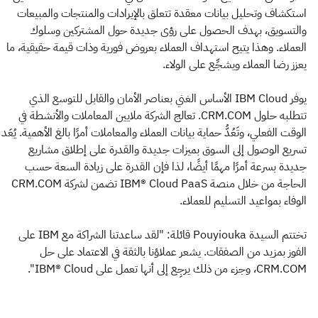
استكشاف وتحليل بيانات معقدة تتعلق بالإيرادات والمنتجات والمبيعات
والتسويق، بهدف الحصول على رؤى جديدة حول المشتركين وسلوك
العملاء. وهذا يتيح استهداف العملاء بعروض فورية وذات قيمة حقيقية، ما
يعزز رضا العملاء ويشجِّع على الولاء.
يوفر IBM Cloud الأساس الغني بعناصر الأمان والقابل للتوسع الذي
تتطلبه حلول CRM.COM. تعالج الشركة ملايين المعاملات والأنشطة في
الوقت الفعلي، وتَعُدُّ حماية بيانات العملاء والمعاملات أمرًا بالغ الأهمية. يُعَد
تسريع الوصول إلى السوق بميزات جديدة والقدرة على إطلاق مشاريع
جديدة بسرعة أمرًا مهمًا أيضًا، لذا فإن القدرة على زيادة السعة حسب
الحاجة من خلال منصة IBM® Cloud PaaS تضمن لشركة CRM.COM
الوفاء بمواعيد التسليم للعملاء.
تختتم السيدة Pouyiouka قائلة: "لقد ساعدتنا الشراكة مع IBM على
الفوز بمزيد من الصفقات. يشعر عملاؤنا بالثقة في الاعتماد على حل
CRM.COM، وجزء من ذلك يرجِع إلى أنها تعمل على IBM® Cloud".