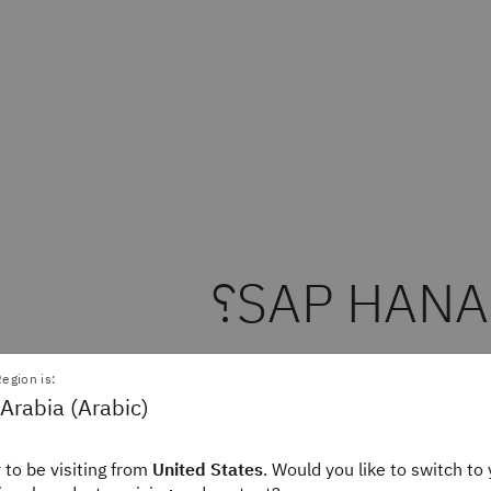
egion is:
Arabia (Arabic)
ددة النماذج تخزِّن البيانات في الذاكرة بدلًا من حفظها على ال
الجة بيانات أسرع بأضعاف مقارنةً بالأنظمة المعتمدة على الأقرا
 to be visiting from
United States
. Would you like to switch to 
في الوقت الفعلي.