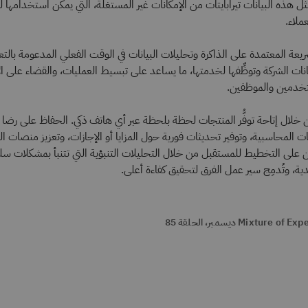
مثِّل هذه البيانات تيرابايتات من الإمكانات غير المستغلة، التي يمكن استخدامها لتع
ملاء.
عة المعتمدة على الذاكرة وتحليلات البيانات في الوقت الفعلي المدعومة بالتعل
S من بيانات الشركة وتوظِّفها لخدمتها، ما يساعد على تبسيط العمليات، والقضاء على ا
ستخدمين والموظفين.
من خلال إتاحة توفُّر المنتجات لحظة بلحظة عبر أي هاتف ذكي. الحفاظ على رضا
 المحاسبية، وتوفير تحديثات فورية حول المزايا أو الإجازات، وتعزيز منصات ا
ن على التخطيط للمستقبل من خلال التحليلات التنبؤية التي تتنبأ بمشكلات سلس
قدية، وتُدمِج سير عمل الفرق لتحقيق كفاءة أعلى.
Mixture o ديسمبر، الحلقة 85