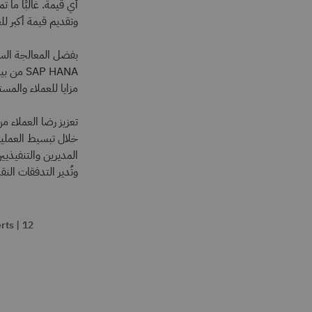
أي قيمة. غالبًا ما ت
وتقديم قيمة أكبر للع
بفضل المعالجة السري
AP HANA
مزايا للعملاء والم
تعزيز رضا العملاء 
خلال تبسيط العمليات
المديرين والتنفيذيي
وتُدير التدفقات الن
f Experts | 12