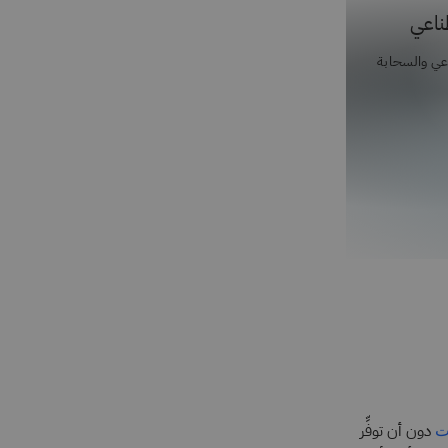
طناعي
اعي والسحابة
دون أن توفِّر
ت