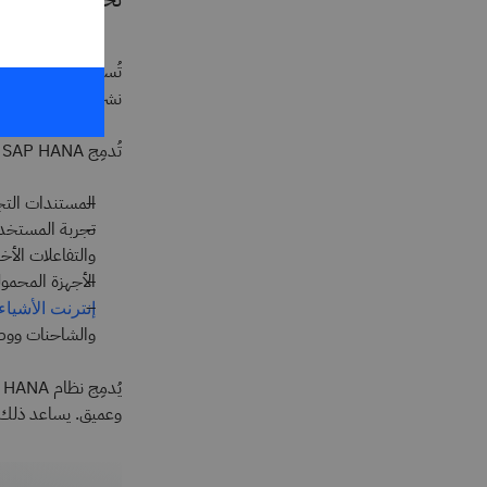
تُستخدم SAP HANA كمنصة لبرمجيات
نشرها في البيئات ال
تُدمِج SAP HANA البيانات من عدة أقسام داخل المؤسسة، على سبيل المثال:
المستندات التجا
والتفاعلات الأخ
الأجهزة المحمول
إنترنت الأشياء (oT
والشاحنات ووصول
يُدمِج نظام SAP HANA كل هذه البيانات ويطبِّق تقنيات
وعميق. يساعد ذلك ع