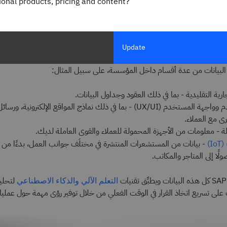
gional products, pricing and content?
وغيرها من تطبيقات 
تخطيط موارد المؤسسات (ERP)
محلية أو السحابية أو كليهما ضمن نظام
.
سحابي هجين
Update
رية التقليدية - بما في ذلك العقود وجداول البيانات.
تجربة المستخدم وواجهة المستخدم (UX/UI) - بما في ذلك نماذج المواقع الإلكترونية
رى مع العملاء.
ة - معلومات من الأجهزة المحمولة للعملاء والقوى العاملة لديك.
- بيانات من المستشعرات المنتشرة في مختلَف جوانب العمل، بدءًا من
I)
ًا إلى المتاجر والمكاتب.
لتحلي
التعلم الآلي والذكاء الاصطناعي
لى تسريع اتخاذ القرار في الوقت الفعلي من خلال توفير رؤى مهمة حول عمليا