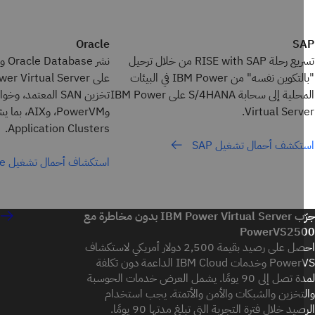
Oracle
S
تسريع رحلة RISE with SAP من خلال ترحيل
نشر abase
"بالتكوين نفسه" من IBM Power في البيئات
المحلية إلى سحابة S/4HANA على IBM Power
Virtual Serv
Application Clusters.
كشف أحمال تشغيل SAP
استكشاف أحمال تشغيل Oracle
جرّب IBM Power Virtual Server بدون مخاطرة مع
PowerVS25
احصل على رصيد بقيمة 2,500 دولار أمريكي لاستكشاف
PowerVS وخدمات IBM Cloud الداعمة دون تكلفة
لمدة تصل إلى 90 يومًا. يشمل العرض خدمات الحوسبة
تخزين والشبكات والأمن والأتمتة. يجب استخدام
يد خلال فترة التجربة التي تبلغ مدتها 90 يومًا.