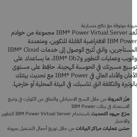
نة موثوقة مع نتائج متسارعة
تُعَد IBM® Power Virtual Server مجموعة من خوادم
IBM Power الافتراضية القابلة للتكوين، ومتعددة
المستأجرين، والتي تُتيح الوصول إلى خدمات IBM® Cloud
والويب وعمليات التطوير وIBM® Db2، ما يساعدك على
سيع مسيرتك في الحوسبة الهجينة. حافِظ على مستوى
الأمان والأداء العالي في IBM® Power مع تحديث بيئتك
وتيرة والتكلفة التي تناسبك، في البيئة المحلية أو خارجها.
عزّز المرونة
من خلال النسخ الاحتياطي والتعافي من الكوارث في وضع
الاستعداد في بيئات IBM Power
سرّع جهود التحديث
باستخدام IBM Power Virtual Server للتطوير
والاختبار
حسّن عمليات مراكز البيانات
من خلال توزيع أحمال التشغيل بمرونة