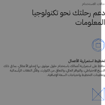
ات الاستخدام
م رحلتك نحو تكنولوجيا
معلومات
يط استمرارية الأعمال
ظ على استمرارية أعمالك باستخدام حلول موثوق بها لتجاوز الأعطال، بما في ذلك
خ الاحتياطي، والتوافر العالي، والتعافي من الكوارث. وقلِّل النفقات الرأسمالية
قيدات التخطيط واحتياجات السعة الإضافية.