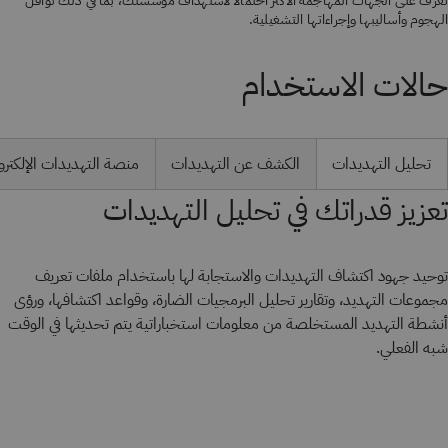
تعرَّف على الجهات المهاجمة الأكثر احتمالًا لاستهداف مؤسستك، بما في ذلك نواقل
الهجوم وأساليبها وإجراءاتها التشغيلية.
حالات الاستخدام
تحليل التهديدات
الكشف عن التهديدات
منصة التهديدات الإلكترو
تعزيز قدراتك في تحليل التهديدات
توحيد جهود اكتشاف التهديدات والاستجابة لها باستخدام ملفات تعريف
مجموعات التهديد، وتقارير تحليل البرمجيات الضارة، وقواعد اكتشافها، ورؤى
أنشطة التهديد المستخلصة من معلومات استخباراتية يتم تحديثها في الوقت
شبه الفعلي.