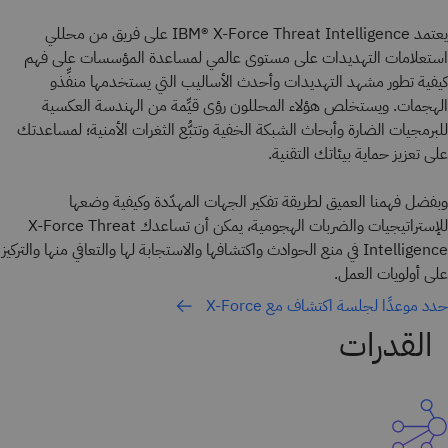
يعتمد IBM® X-Force Threat Intelligence على فريق من محللي
استعلامات التهديدات على مستوى عالمي لمساعدة المؤسسات على فهم
كيفية تطور مشهد التهديدات وأحدث الأساليب التي يستخدمها منفِّذو
الهجمات. ويستخلص هؤلاء المحللون رؤى قيِّمة من الهندسة العكسية
للبرمجيات الضارة وأبحاث الشبكة الخفية وتتبُّع الثغرات الأمنية؛ لمساعدتك
على تعزيز حماية بيئاتك التقنية.
وبفضل فهمنا العميق لطريقة تفكير الجهات المهدّدة وكيفية وضعها
للإستراتيجيات والضربات الهجومية، يمكن أن تساعدك X-Force Threat
Intelligence في منع الحوادث واكتشافها والاستجابة لها والتعافي منها والتركيز
على أولويات العمل.
حدد موعدًا لجلسة اكتشاف مع X-Force