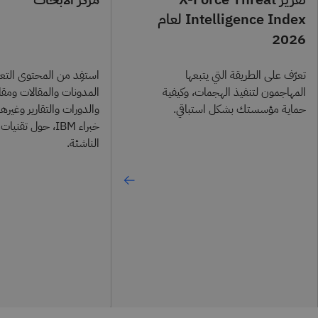
Intelligence Index لعام
2026
تعرّف على الطريقة التي يتبعها
استفِد من المحتوى التع
المهاجمون لتنفيذ الهجمات، وكيفية
المدونات والمقالات ومقا
حماية مؤسستك بشكل استباقي.
والدورات والتقارير وغيرها
خبراء IBM، حول تقن
الناشئة.