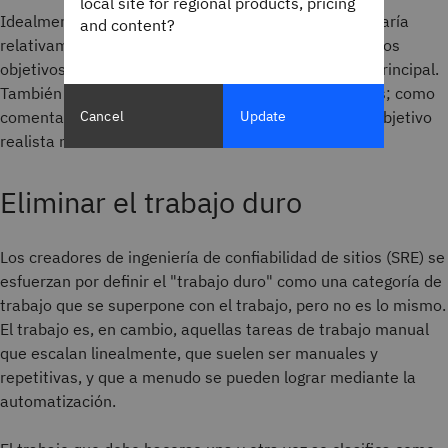
local site for regional products, pricing
Idealmente, un ingeniero de confiabilidad del sitio usaría
and content?
relativamente pocos SLO para enfocarse en lograr esos
objetivos; lo más importante es hacer bien la tarea principal.
También es importante establecer objetivos realistas; como
Cancel
Update
comentamos anteriormente, la perfección no es un objetivo
realista ni deseado.
Eliminar el trabajo duro
Los creadores de ingeniería de confiabilidad de sitios (SRE) se
esfuerzan por definir el "trabajo duro" como una categoría de
trabajo que se superpone con el trabajo, pero no es lo mismo.
El trabajo es, en cambio, aquellas tareas de trabajo manual
que escalan linealmente, que suelen ser manuales y
repetitivas, y que a menudo se pueden lograr mediante la
automatización.