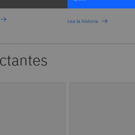
palabra.
laboral.
Lea la historia
actantes