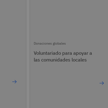
Donaciones globales
en
Voluntariado para apoyar a
pública en
s ahora
las comunidades locales
 otros a