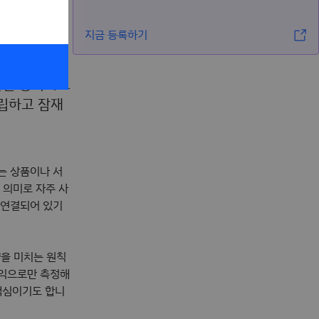
?
지금 등록하기
적인 사회적
준을 충족하도
수립하고 잠재
는 상품이나 서
은 의미로 자주 사
 연결되어 있기
향을 미치는 원칙
수익으로만 측정해
핵심이기도 합니