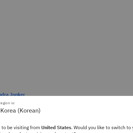
ndra Jonker
ditor
egion is:
ink
 Korea (Korean)
 to be visiting from
United States
. Would you like to switch to 