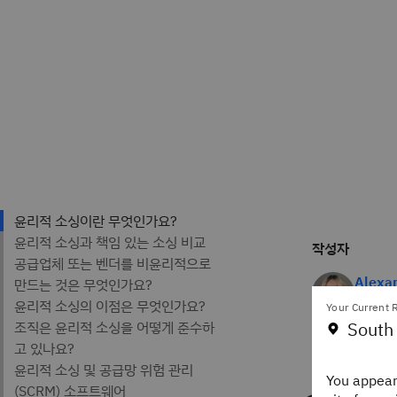
작성자
Alexa
Staff E
Your Current R
IBM Th
South
You appear