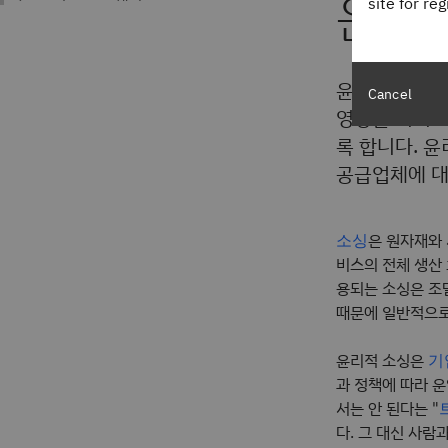
윤리
site for re
윤리적 소싱은
Cancel
영향을 미치고
록 합니다. 
공급업체에 대
은 원자재와 
소싱
비스의 전체 생산
용되는 소싱은 조
때문에 일반적으로
윤리적 소싱은
기
과 정책에 따라 
서는 안 된다는 "
트
다. 그 대신 사람