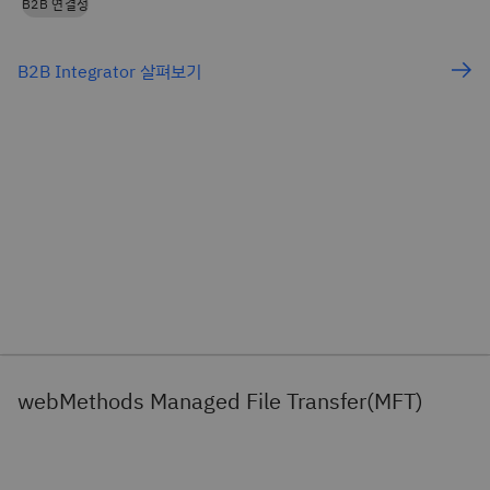
B2B 연결성
B2B Integrator 살펴보기
webMethods Managed File Transfer(MFT)