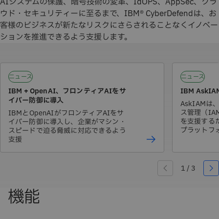
AIシステムの保護、暗号技術の変革、IdOPS、AppSec、クラ
ウド・セキュリティーに至るまで、IBM® CyberDefendは、お
客様のビジネスが新たなリスクにさらされることなくイノベー
ションを推進できるよう支援します。
ニュース
ニュース
IBM + OpenAI、フロンティアAIをサ
IBM AskIA
イバー防御に導入
AskIAM
ス管理（I
IBMとOpenAIがフロンティアAIをサ
を支援する
イバー防御に導入し、企業がマシン・
プラットフ
スピードで迫る脅威に対応できるよう
支援