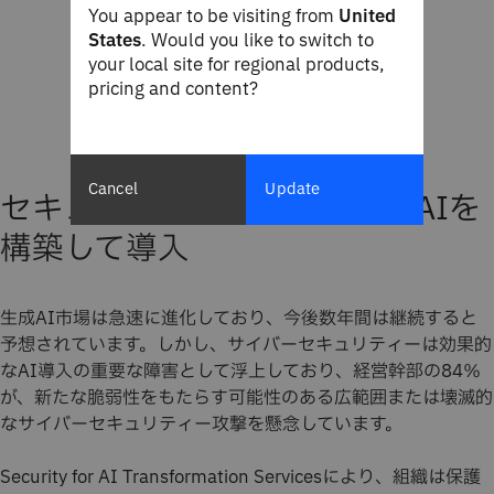
You appear to be visiting from
United
States
. Would you like to switch to
your local site for regional products,
pricing and content?
Cancel
Update
セキュアで安全、信頼できるAIを
構築して導入
生成AI市場は急速に進化しており、今後数年間は継続すると
予想されています。しかし、サイバーセキュリティーは効果的
なAI導入の重要な障害として浮上しており、経営幹部の84％
が、新たな脆弱性をもたらす可能性のある広範囲または壊滅的
なサイバーセキュリティー攻撃を懸念しています。
Security for AI Transformation Servicesにより、組織は保護