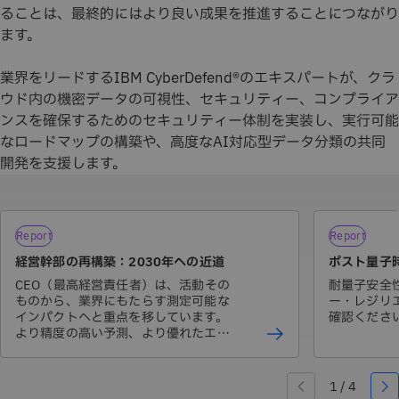
ることは、最終的にはより良い成果を推進することにつながり
ます。
業界をリードするIBM CyberDefend®のエキスパートが、クラ
ウド内の機密データの可視性、セキュリティー、コンプライア
ンスを確保するためのセキュリティー体制を実装し、実行可能
なロードマップの構築や、高度なAI対応型データ分類の共同
開発を支援します。
Report
Report
経営幹部の再構築：2030年への近道
ポスト量子
CEO（最高経営責任者）は、活動その
耐量子安全
ものから、業界にもたらす測定可能な
ー・レジリ
インパクトへと重点を移しています。
確認くださ
より精度の高い予測、より優れたエク
スペリエンス、より強固なセキュリテ
ィー、持続可能な成長です。