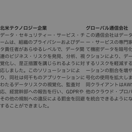
北米テクノロジー企業
グローバル通信会社
データ・セキュリティー・サービス・チ
この通信会社はデー
ームは、組織のプライバシーおよびデー
ー・サービスの専門
タ責任者があらゆるレベルで、データ関
て機密データを暗号
連のビジネス・リスクを発見、分析、視
クションにより、デ
覚化し、是正措置を講じられるように対
するリスクを軽減す
応しました。このソリューションによ
ーションの割合を増
り、同社は何千ものアプリケーションに
号化の使用を拡大し
わたるデータリスクの視覚化、監査対
同クライアントはAW
応、経営幹部への報告を行い、GDPRや
他のクラウド・プロ
その他の規制への違反による罰金を回避
を統合できるように
することができました。