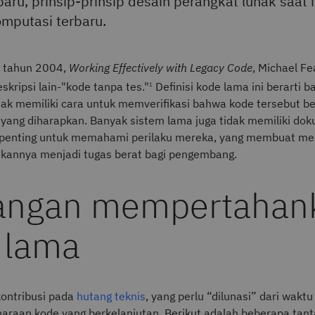
ru, prinsip-prinsip desain perangkat lunak saat i
omputasi terbaru.
 tahun 2004,
Working Effectively with Legacy Code
, Michael Fe
kripsi lain-"kode tanpa tes."
Definisi kode lama ini berarti 
1
ak memiliki cara untuk memverifikasi bahwa kode tersebut be
i yang diharapkan. Banyak sistem lama juga tidak memiliki do
penting untuk memahami perilaku mereka, yang membuat m
kannya menjadi tugas berat bagi pengembang.
angan mempertahan
 lama
ontribusi pada
hutang teknis
, yang perlu “dilunasi” dari wakt
haraan kode yang berkelanjutan. Berikut adalah beberapa ta