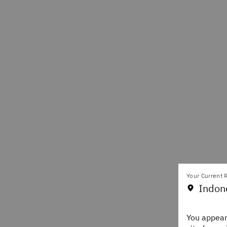
Your Current R
Indon
You appear