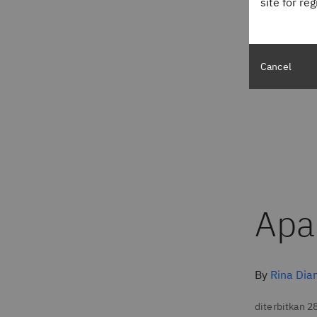
site for re
Cancel
Apa
By
Rina Dia
diterbitkan 2