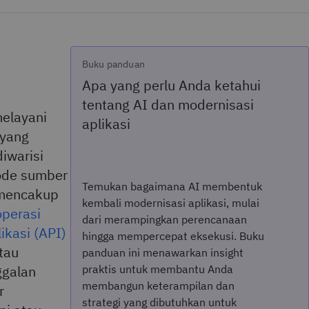
Buku panduan
Apa yang perlu Anda ketahui
tentang AI dan modernisasi
elayani
aplikasi
 yang
iwarisi
kode sumber
Temukan bagaimana AI membentuk
a mencakup
kembali modernisasi aplikasi, mulai
operasi
dari merampingkan perencanaan
kasi (API)
hingga mempercepat eksekusi. Buku
tau
panduan ini menawarkan insight
ggalan
praktis untuk membantu Anda
membangun keterampilan dan
r
strategi yang dibutuhkan untuk