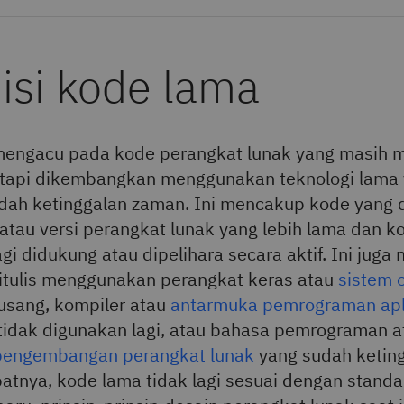
isi kode lama
engacu pada kode perangkat lunak yang masih m
etapi dikembangkan menggunakan teknologi lama
dah ketinggalan zaman. Ini mencakup kode yang d
n atau versi perangkat lunak yang lebih lama dan 
agi didukung atau dipelihara secara aktif. Ini jug
itulis menggunakan perangkat keras atau
sistem 
usang, kompiler atau
antarmuka pemrograman apli
tidak digunakan lagi, atau bahasa pemrograman a
pengembangan perangkat lunak
yang sudah ketin
atnya, kode lama tidak lagi sesuai dengan standa