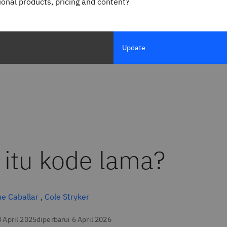
gional products, pricing and content?
Update
 itu kode lama?
ne Caballar
,
Cole Stryker
8 April 2025
diperbarui 6 April 2026