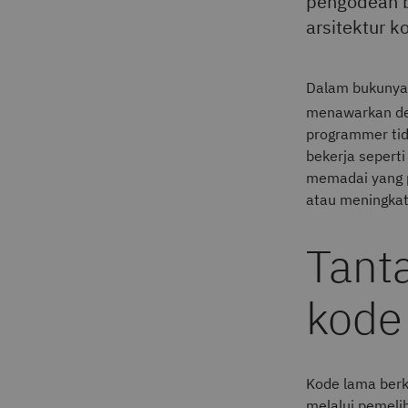
pengodean ba
arsitektur k
Dalam bukunya
menawarkan des
programmer tid
bekerja sepert
memadai yang 
atau meningkat
Tant
kode
Kode lama berk
melalui pemeli