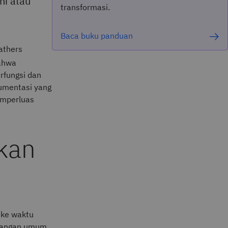
ni atau
transformasi.
Baca buku panduan
athers
bahwa
rfungsi dan
kumentasi yang
emperluas
kan
u ke waktu
ntangan umum