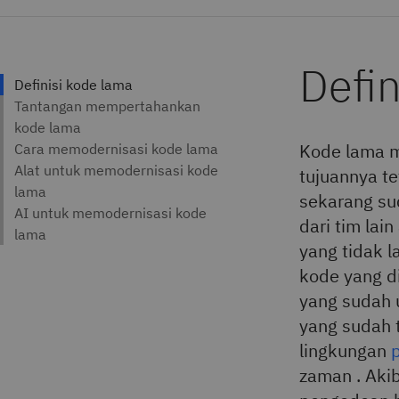
Defin
Kode lama m
tujuannya t
sekarang su
dari tim lai
yang tidak l
kode yang d
yang sudah 
yang sudah 
lingkungan
zaman . Akib