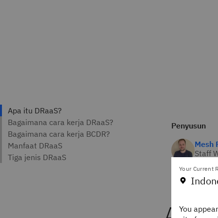
Penyusun
Mesh F
Staff 
IBM Th
Your Current R
Indon
Apa 
You appear