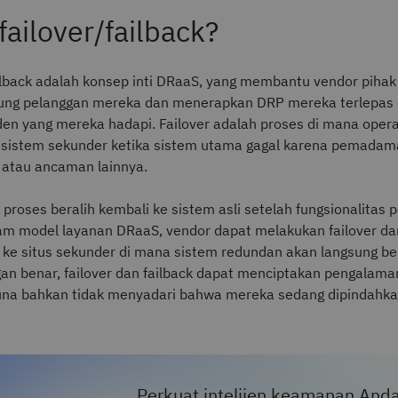
failover/failback?
ailback adalah konsep inti DRaaS, yang membantu vendor pihak
ung pelanggan mereka dan menerapkan DRP mereka terlepas d
den yang mereka hadapi. Failover adalah proses di mana opera
 sistem sekunder ketika sistem utama gagal karena pemadaman
atau ancaman lainnya.
 proses beralih kembali ke sistem asli setelah fungsionalitas 
lam model layanan DRaaS, vendor dapat melakukan failover da
 ke situs sekunder di mana sistem redundan akan langsung ber
gan benar, failover dan failback dapat menciptakan pengalam
na bahkan tidak menyadari bahwa mereka sedang dipindahka
Perkuat intelijen keamanan And