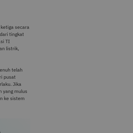
 ketiga secara
ari tingkat
si TI
 listrik,
penuh telah
ri pusat
laku. Jika
an yang mulus
n ke sistem
a