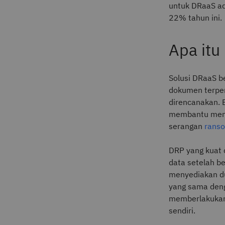
untuk DRaaS ad
22% tahun ini.
Apa itu
Solusi DRaaS 
dokumen terper
direncanakan. 
membantu mema
serangan
rans
DRP yang kuat 
data setelah b
menyediakan d
yang sama den
memberlakukan 
sendiri.