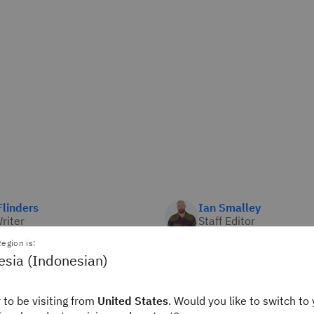
linders
Ian Smalley
Writer
Staff Editor
ink
IBM Think
egion is:
esia (Indonesian)
itu DRaaS?
 to be visiting from
United States
. Would you like to switch to 