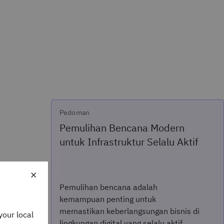
Pedoman
Pemulihan Bencana Modern
untuk Infrastruktur Selalu Aktif
×
Pemulihan bencana adalah
kemampuan penting untuk
memastikan keberlangsungan bisnis di
your local
lingkungan digital yang selalu aktif.