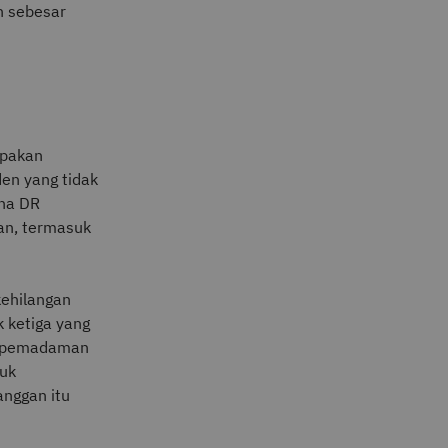
h sebesar
upakan
en yang tidak
ana DR
an, termasuk
ehilangan
k ketiga yang
i pemadaman
uk
anggan itu