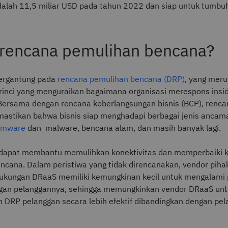
alah 11,5 miliar USD pada tahun 2022 dan siap untuk tumbu
 rencana pemulihan bencana?
bergantung pada
rencana pemulihan bencana (DRP)
, yang mer
inci yang menguraikan bagaimana organisasi merespons insid
Bersama dengan rencana keberlangsungan bisnis (BCP), renc
stikan bahwa bisnis siap menghadapi berbagai jenis ancam
omware
dan
malware, bencana alam, dan masih banyak lagi.
dapat membantu memulihkan konektivitas dan memperbaiki k
encana. Dalam peristiwa yang tidak direncanakan, vendor piha
ukungan DRaaS memiliki kemungkinan kecil untuk mengalam
gan pelanggannya, sehingga memungkinkan vendor DRaaS unt
DRP pelanggan secara lebih efektif dibandingkan dengan pel