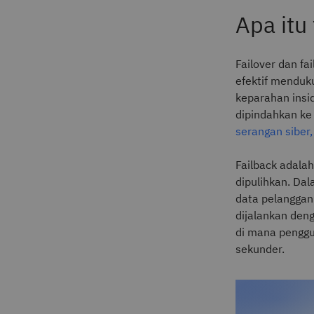
Apa itu 
Failover dan f
efektif menduk
keparahan insi
dipindahkan ke
serangan siber,
Failback adalah
dipulihkan. Da
data pelanggan
dijalankan den
di mana penggu
sekunder.