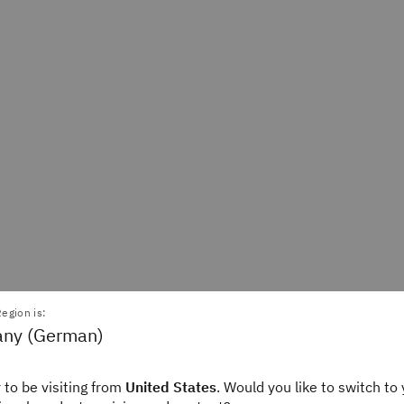
egion is:
ny (German)
 to be visiting from
United States
. Would you like to switch to 