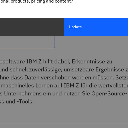
gional products, pricing and content?
Update
Machine Learning
esoftware IBM Z hilft dabei, Erkenntnisse zu
nd schnell zuverlässige, umsetzbare Ergebnisse 
 ohne dass Daten verschoben werden müssen. Setz
 maschinelles Lernen auf IBM Z für die wertvollste
es Unternehmens ein und nutzen Sie Open-Source-
s und -Tools.