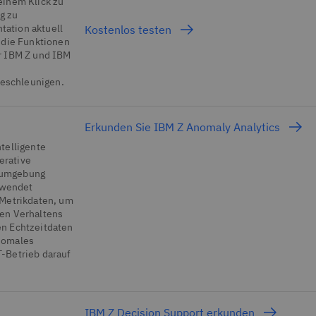
einem Klick zu
g zu
ation aktuell
Kostenlos testen
e die Funktionen
r IBM Z und IBM
eschleunigen.
Erkunden Sie IBM Z Anomaly Analytics
telligente
erative
sumgebung
erwendet
 Metrikdaten, um
ven Verhaltens
en Echtzeitdaten
nomales
-Betrieb darauf
IBM Z Decision Support erkunden