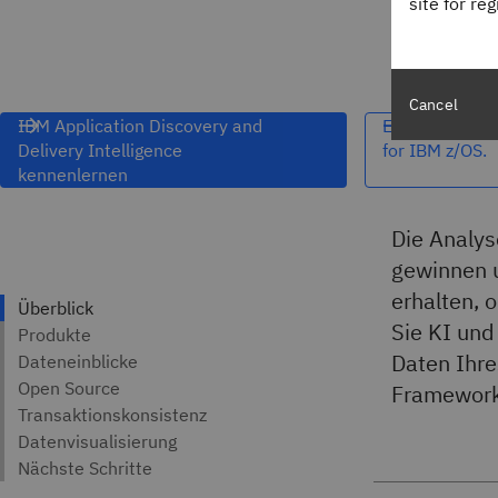
site for re
Cancel
IBM Application Discovery and
Erkunden Sie 
Delivery Intelligence
for IBM z/OS.
kennenlernen
Die Analys
gewinnen u
erhalten,
Sie KI und
Daten Ihr
Framework