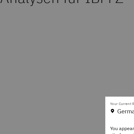
Your Current R
Germa
You appear