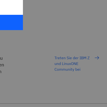
zu
Treten Sie der IBM Z
und LinuxONE
en
Community bei
n