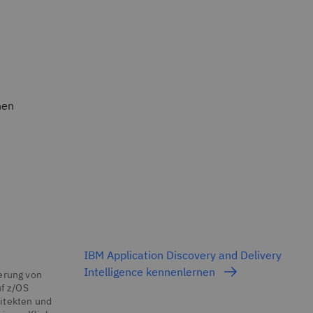
nen
IBM Application Discovery and Delivery
Intelligence kennenlernen
ierung von
f z/OS
hitekten und