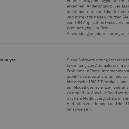
Entwicklern, Abhängigkeiten mit 
erkennen, Änderungen zuverlässi
implementieren und die Dokument
und korrekt zu halten. Nutzen Si
von IBM Application Discovery fo
Wazi Analyze, um Ihre
Anwendungsmodernisierung zu b
eanalyse
Diese Software ermöglicht eine in
Erkennung von Anomalien, um op
Probleme in Ihrer Unternehmen
proaktiv zu identifizieren. Sie v
historische IBM Z-Protokoll- und
ein Modell des normalen operati
zu erstellen. Anschließend werd
mit dem Modell verglichen, um a
Verhalten zu erkennen und den IT
hinzuweisen.