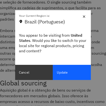
e seleção de fornecedores. O single sourcing também
simplifica as cadeias de suprimentos, o que facilita para as
organizações garantir produtos de qualidade e manter
×
Your Current Region is:
padrões de
sourcing ético
.
Brazil (Portuguese)
Embora single sourcing seja muitas vezes usado de forma
You appear to be visiting from
United
intercambiável com sole sourcing, os dois termos são
States
. Would you like to switch to your
distintos: single sourcing é uma estratégia específica onde
local site for regional products, pricing
uma empresa escolhe apenas um fornecedor, mas tem
and content?
outras opções disponíveis. Já uma estratégia de sole sourcing
ocorre quando há apenas um fornecedor para um
determinado produto ou serviço, impossibilitando a escolha
de alternativas.
Cancel
Update
Global sourcing
Aquisição global é a obtenção de bens ou serviços de
fornecedores em mercados globais. Isso oferece às
empresas acesso a recursos de baixo custo, incentivos como