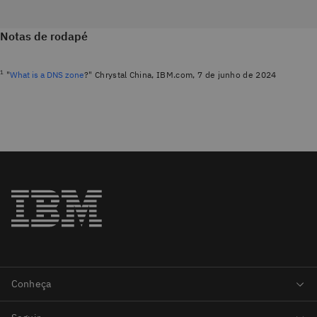
Notas de rodapé
1
"
What is a DNS zone
?" Chrystal China, IBM.com, 7 de junho de 2024