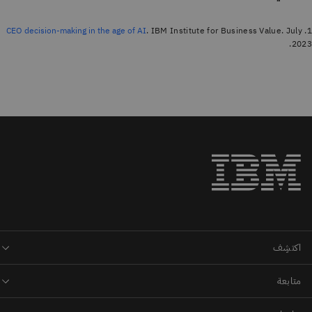
. IBM Institute for Business Value. July
1.
CEO decision-making in the age of AI
2023.