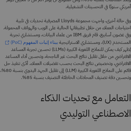
أمريكي سنويًا في التحسينات التشغيلية.
وفي حالة أخرى، واجهت مجموعة Lloyds المصرفية تحديات في تلبية
احتياجات العملاء من خلال تطبيقاتها الحالية على الويب والهواتف المحمولة.
وفي غضون أسابيع، قام فريق IBM من علماء البيانات، ومستشاري تجربة
المستخدم (UX)، ومستشاري الاستراتيجية
ببناء إثبات المفهوم (PoC)
يُظهر كيف يمكن للنماذج اللغوية الكبيرة (LLMs) تحسين تجربة المساعد
الافتراضي من خلال تقليل نتائج البحث غير الناجحة، وتحسين أداء المساعد
الافتراضي، وتخصيص نتائج البحث بحسب تفضيلات العملاء. أدّى تنفيذ حل
قائم على النماذج اللغوية الكبيرة (LLM) إلى تقليل الجهد اليدوي بنسبة 80%،
وتحسين دقة تصنيف المحادثات الخاطئة التصنيف بنسبة 85%.
التعامل مع تحديات الذكاء
الاصطناعي التوليدي