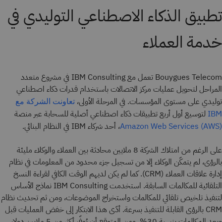
تطبيق الذكاء الاصطناعي التوليدي في
خدمة العملاء
Bouygues Telecom تعمل مع IBM Consulting في مشروع متعدد
المراحل لتحويل عمليات مركز الاتصالات باستخدام قدرات ذكاء اصطناعي
توليدي على مستوى المؤسسات. في المرحلة الأولى،
تعاونت الشركة مع
لتوسيع أول أربع تطبيقات ذكاء اصطناعي أصلية للسحابة عبر منصة
IBM
، أحد شركاء IBM في النظام البنائي.
Amazon Web Services (AWS)
على الرغم من امتلاك الشركة 8 ملايين محادثة بين العملاء والوكلاء مليئة
بالرؤى، لم يتمكّن الوكلاء إلا من تسجيل جزء محدود من المعلومات في نظام
إدارة علاقات العملاء (CRM). كما لم يكن لديهم الوقت الكافي لقراءة النسخ
التلقائية للمكالمات السابقة. استخدمت IBM Consulting نماذج الأساس
لتنفيذ تلخيص تلقائي للمكالمات واستخراج الموضوعات، ومن ثم تحديث نظام
CRM بالرؤى القابلة للتنفيذ بسرعة. أدّى هذا الابتكار إلى خفض العمليات قبل
وبعد المكالمات بنسبة 30%، ومن المتوقع أن يُوفّر أكثر من 5 ملايين دولار