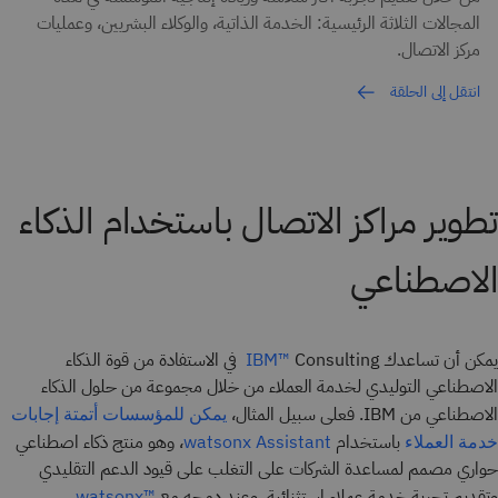
المجالات الثلاثة الرئيسية: الخدمة الذاتية، والوكلاء البشريين، وعمليات
مركز الاتصال.
انتقل إلى الحلقة
تطوير مراكز الاتصال باستخدام الذكاء
الاصطناعي
يمكن أن تساعدك
Consulting في الاستفادة من قوة الذكاء
IBM
™
الاصطناعي التوليدي لخدمة العملاء من خلال مجموعة من حلول الذكاء
الاصطناعي من IBM. فعلى سبيل المثال،
يمكن للمؤسسات أتمتة إجابات
باستخدام
، وهو منتج ذكاء اصطناعي
خدمة العملاء
watsonx Assistant
حواري مصمم لمساعدة الشركات على التغلب على قيود الدعم التقليدي
وتقديم تجربة خدمة عملاء استثنائية. وعند دمجه مع
watsonx
™