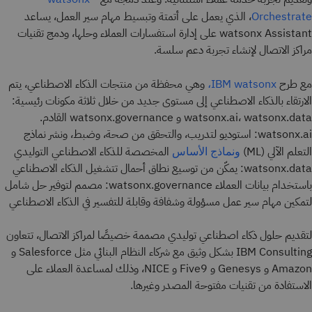
، الذي يعمل على أتمتة وتبسيط مهام سير العمل، يساعد
Orchestrate
watsonx Assistant على إدارة استفسارات العملاء وحلها، ودمج تقنيات
مراكز الاتصال لإنشاء تجربة دعم سلسة.
مع طرح
وهي محفظة من منتجات الذكاء الاصطناعي، يتم
IBM watsonx،
الارتقاء بالذكاء الاصطناعي إلى مستوى جديد من خلال ثلاثة مكونات رئيسية:
watsonx.ai، watsonx.data و watsonx.governance القادم.
watsonx.ai: استوديو لتدريب، والتحقق من صحة، وضبط، ونشر نماذج
التعلم الآلي (ML)
المخصصة للذكاء الاصطناعي التوليدي
ونماذج الأساس
watsonx.data: يمكّن من توسيع نطاق أحمال تتشغيل الذكاء الاصطناعي
باستخدام بيانات العملاء watsonx.governance: مصمم لتوفير حل شامل
لتمكين مهام سير عمل مسؤولة وشفافة وقابلة للتفسير في الذكاء الاصطناعي
لتقديم حلول ذكاء اصطناعي توليدي مصممة خصيصًا لمراكز الاتصال، تتعاون
IBM Consulting بشكل وثيق مع شركاء النظام البنائي مثل Salesforce و
Amazon و Genesys و Five9 و NICE، وذلك لمساعدة العملاء على
الاستفادة من تقنيات مفتوحة المصدر وغيرها.