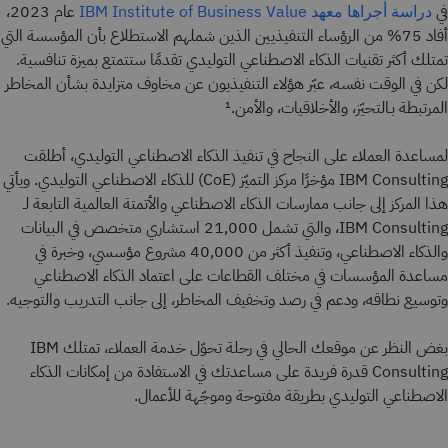
في
عام 2023،
دراسة أجراها معهد IBM Institute of Business Value
أفاد 75% من الرؤساء التنفيذيين الذين شملهم الاستطلاع بأن المؤسسة التي
تمتلك أكثر تقنيات الذكاء الاصطناعي التوليدي تقدمًا ستتمتع بميزة تنافسية.
لكن في الوقت نفسه، عبّر هؤلاء التنفيذيون عن مخاوف متزايدة بشأن المخاطر
المرتبطة بـالتحيّز، والأخلاقيات، والأمن.¹
لمساعدة العملاء على النجاح في تنفيذ الذكاء الاصطناعي التوليدي، أطلقت
IBM Consulting مؤخرًا مركز التميّز (CoE) للذكاء الاصطناعي التوليدي. ويأتي
هذا المركز إلى جانب ممارسات الذكاء الاصطناعي والأتمتة العالمية التابعة لـ
IBM Consulting، والتي تشمل 21,000 استشاري متخصص في البيانات
والذكاء الاصطناعي، وتنفيذ أكثر من 40,000 مشروع مؤسسي، وخبرة في
مساعدة المؤسسات في مختلف القطاعات على اعتماد الذكاء الاصطناعي
وتوسيع نطاقه، ودعم في رصد وتخفيف المخاطر، إلى جانب التدريب والتوجيه.
بغض النظر عن موقعك الحالي في رحلة تحوّل خدمة العملاء، تمتلك IBM
Consulting قدرة فريدة على مساعدتك في الاستفادة من إمكانات الذكاء
الاصطناعي التوليدي بطريقة مفتوحة وموجّهة للأعمال.