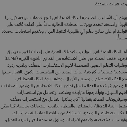
وعبر قنوات متعددة.
ورغم أن الأساليب التقليدية للذكاء الاصطناعي تتيح خدمات سريعة، فإن لها
قيودًا واضحة. تعتمد روبوتات المحادثة الحالية عادةً على أنظمة قائمة على
قواعد أو على نماذج تعلم آلي تقليدية لتنفيذ المهام وتقديم استجابات محددة
مسبقًا.
أما الذكاء الاصطناعي التوليدي، فيمتلك القدرة على إحداث تغيير جذري في
تجربة خدمة العملاء من خلال الاستفادة من النماذج اللغوية الكبيرة (LLMs)
وتقنيات التعلم العميق المصممة لفهم الاستفسارات المعقّدة وتقديم ردود
محادثية طبيعية وأكثر دقة. بدأت العديد من المؤسسات الكبرى بالفعل رحلتها
مع الذكاء الاصطناعي، وتسعى الآن إلى توظيف قوة الذكاء الاصطناعي
التوليدي في خدمة العملاء. تحلل نماذج الذكاء الاصطناعي التوليدي المحادثات
لفهم السياق، وتولّد ردودًا مترابطة وملائمة، وتتعامل مع استفسارات
وسيناريوهات العملاء بفعالية أكبر. يمكنها التعامل مع استفسارات معقّدة
تشمل النية الدقيقة، والمشاعر، والسياق، وتقديم استجابات مناسبة. كما يمكن
للذكاء الاصطناعي التوليدي الاستفادة من بيانات العملاء لتقديم إجابات
وتوصيات مخصصة، وتقديم اقتراحات وحلول مصممة لتعزيز تجربة العميل.