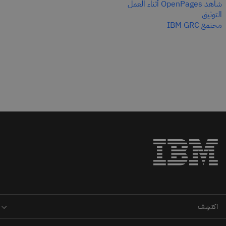
شاهد OpenPages أثناء العمل
التوثيق
مجتمع IBM GRC