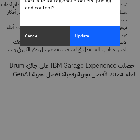
local site for regional products, pricing
تحديد فرص القيمة في دقائق معدودة، وليس في أيام، باستخدام أدوات
and content?
مساعدي الذكاء الاصطناعي التوليدي التي تساعدك على ابتكار أفكار
جديدة لتحسين عملياتك وتعزيز تجربتها.
فهم قيمة برامجك، مقسَّمة حسب مستوى ميزات المستخدم، أثناء
مرحلة التسليم.
Cancel
Update
الاطلاع على إنتاجية برنامجك، وأدوات الحظر، والسلامة، والتقدم
المحرز مقابل حالة العمل في لمحة سريعة عبر حل يوفر الكل في واحد.
حصلت IBM Garage Experience على جائزة Drum
لعام 2024 لأفضل تجربة رقمية: أفضل تجربة GenAI