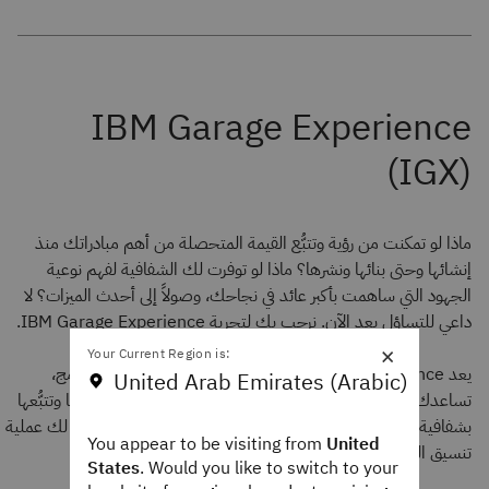
ماذا لو تمكنت من رؤية وتتبُّع القيمة المتحصلة من أهم مبادراتك منذ
إنشائها وحتى بنائها ونشرها؟ ماذا لو توفرت لك الشفافية لفهم نوعية
الجهود التي ساهمت بأكبر عائد في نجاحك، وصولاً إلى أحدث الميزات؟ لا
داعي للتساؤل بعد الآن. نرحب بك لتجربة IBM Garage Experience.
×
Your Current Region is:
يعد IBM Garage Experience منصة حوكمة قائمة على البرامج،
United Arab Emirates (Arabic)
تساعدك على تحديد أولويات مبادراتك الأكثر حساسية، ومواءمتها وتتبُّعها
بشفافية وفهم قيمتها. فهي رفيقك الرقمي الذي يرشدك ويوضح لك عملية
You appear to be visiting from
United
تنسيق القيمة في IBM Garage، بحيث يمكنك:
States
. Would you like to switch to your