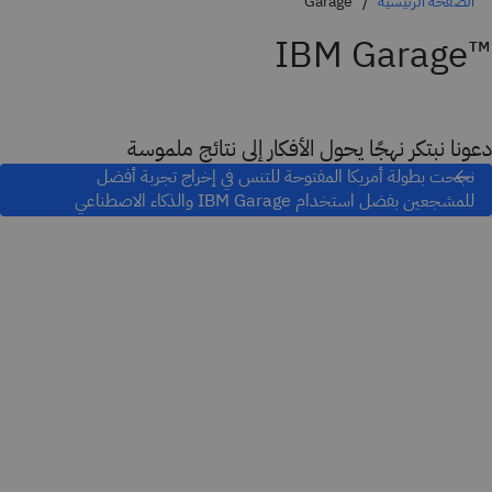
الصفحة الرئيسية
Garage
™IBM Garage
دعونا نبتكر نهجًا يحول الأفكار إلى نتائج ملموسة
نجحت بطولة أمريكا المفتوحة للتنس في إخراج تجربة أفضل
للمشجعين بفضل استخدام IBM Garage والذكاء الاصطناعي