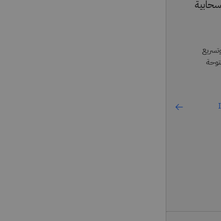
سحابية
وتسريع
توحة