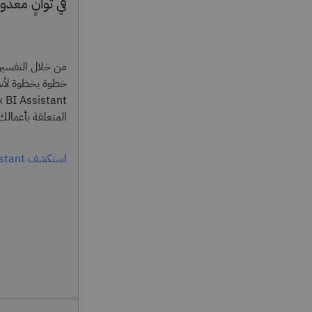
في ثوانٍ معدو
من خلال التفسير
خطوة بخطوة لأسب
المتعلقة بأعمالك
استكشف watsonx BI Assistant