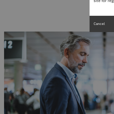
site for re
طناعي
Cancel