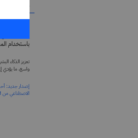
تجارب ذات طا
إضفاء الطابع
باستخدام المع
تعزيز الذكاء البش
واسع، ما يؤدي إل
إصدار جديد: أح
الاصطناعي من IBM