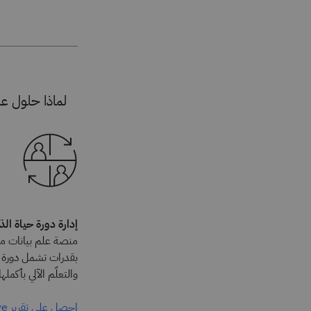
لماذا حلول علم 
إدارة دورة حياة ال
منصة علم بيانات مت
بقدرات تشمل دورة ح
والتعلّم الآلي بأكملها
احصل على تقرير Forrester Wave™