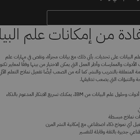
م البيانات على تحديات. يأتي ذلك مع بيانات مجزأة، ونقص في مهارات علم
الأدوات والممارسات وأطر العمل التي يمكن الاختيار من بينها وفقًا لمعايير تكنو
ة المتعلقة بالتدريب والنشر. كما أنه من الصعب أيضًا تفعيل نماذج التعلم الآل
ة والتنبؤات التي يصعب تدقيقها.
بفضل استخدام أدوات وحلول علم البيانات من IBM، يمكنك تسريع الابتكار المدعوم بالذكاء
ي
يات نماذج مبسطة
يل أي نموذج ذكاء اصطناعي مع إمكانية النشر المرن
اعي جديرة بالثقة وقابلة للتفسير