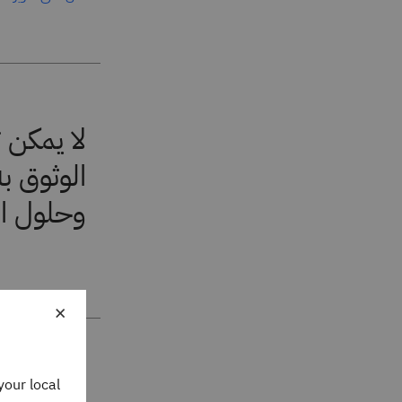
لا يمكن ت
الوثوق ب
وحلول الذ
×
your local