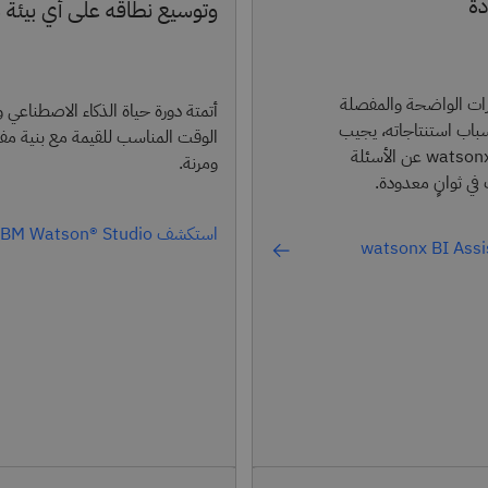
دة
وتوسيع نطاقه على أي بيئة 
ات الواضحة والمفصلة
أتمتة دورة حياة الذكاء الاصطناعي 
اب استنتاجاته، يجيب
الوقت المناسب للقيمة مع بنية مف
watsonx BI Assistant عن الأسئلة
ومرنة.
 في ثوانٍ معدودة.
استكشف IBM Watson® Studio