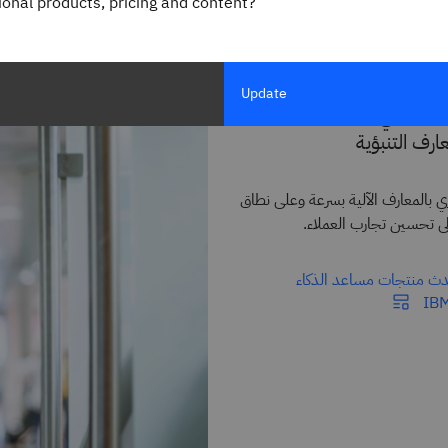
gional products, pricing and content?
بع شخصي
تسريع وتيرة اتخاذ القرارات
التغلب على تحيز الذكاء الاص
Update
 الشخصي على التجارب
ارف التنبؤية
ري بالمعارف الآلية بسرعة وعلى نطاق
ى تحسين تجارب العملاء.
دث منتجات مساعد الذكاء