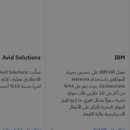
Avid Solutions
IBM
تعمل IBM HR على تحسين تجربة
الموظفين باستخدام watsonx
الأخطاء في عمليات إدارة
Orchestrate، حيث يتم حل 94%
لديها بنسبة 10% لتحسين رضا العملاء.
من أكثر من 10 ملايين طلب موارد
بشرية سنويًا بشكل فوري، ما يُتيح لفِرق
الموارد البشرية التركيز على الأعمال
الاستراتيجية عالية القيمة.
تعرّف على AskHR
تعرَّف على كيفية تحقيق 