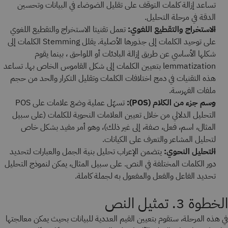
تساعد إزالة كلمات التوقف على تقليل الضوضاء في البيانات وتحسين
الدقة في مرحلة التحليل.
الاستخراج والتقطيع اللغوي:
تعمل تقنيتا الاستخراج والتقطيع اللغوي
على توحيد الكلمات إلى جذورها الأصلية. يقلل Stemming الكلمات إلى
شكلها الأساسي عن طريق إزالة البادئات أو اللواحق ، بينما يقوم
lemmatization بتعيين الكلمات إلى شكل القاموس الخاص بها. تساعد
هذه التقنيات في دمج اختلافات الكلمات وتقليل التكرار والحد من حجم
ملفات الفهرسة.
وسم جزء من الكلام (POS):
تسهّل عملية وضع علامات على POS
التحليل الدلالي من خلال تعيين العلامات النحوية للكلمات (على سبيل
المثال، اسم، فعل، صفة، إلى غير ذلك)، وهو أمر مفيد بشكل خاص
لتحليل المشاعر والتعرف على الكيانات.
التحليل النحوي:
يتضمن الإعراب تحليل بنية الجمل والعبارات لتحديد
دور الكلمات المختلفة في النص. على سبيل المثال، يمكن لنموذج التحليل
تحديد الفاعل والفعل والمفعول به لجملة كاملة.
الخطوة 3. تمثيل النص
في هذه المرحلة، ستقوم بتعيين القيم العددية للبيانات بحيث يمكن معالجتها