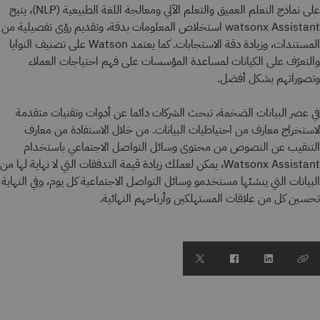
على نماذج التعلم العميق والتعلم الآلي ومعالجة اللغة الطبيعية (NLP)، يتيح
watsonx Assistant استخلاص المعلومات بدقة، وتقديم رؤى تفصيلية من
المستندات، وزيادة دقة الاستجابات. كما يعتمد Watson على تصنيف النوايا
والتعرّف على الكيانات لمساعدة المؤسسات على فهم احتياجات العملاء
وتصوراتهم بشكل أفضل.
في عصر البيانات الضخمة، تبحث الشركات دائما عن أدوات وتقنيات متقدمة
لاستخراج معارف من احتياطيات البيانات. من خلال الاستفادة من معارف
التنقيب عن النصوص من محتوى وسائل التواصل الاجتماعي باستخدام
Watsonx Assistant، يمكن لعملك زيادة قيمة التدفقات التي لا نهاية لها من
البيانات التي ينشئها مستخدمو وسائل التواصل الاجتماعية كل يوم، وفي النهاية
تحسين كل من علاقات المستهلكين وأرباحهم النهائية.