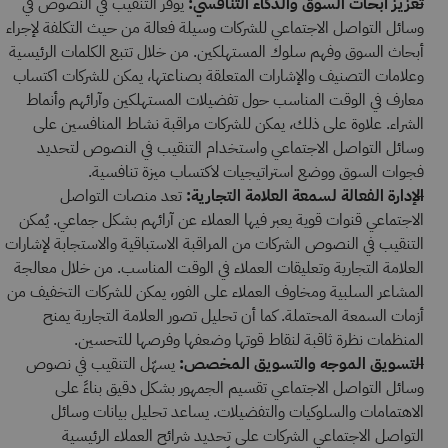
تعزيز أبحاث السوق والذكاء التنافسي:
يوفر التنقيب في النصوص في
وسائل التواصل الاجتماعي للشركات وسيلة فعالة من حيث التكلفة لإجراء
أبحاث السوق وفهم سلوك المستهلكين. من خلال تتبع الكلمات الرئيسية
وعلامات التصنيف والإشارات المتعلقة بصناعتها، يمكن للشركات اكتساب
معارف في الوقت المناسب حول تفضيلات المستهلكين وآرائهم وأنماط
الشراء. علاوة على ذلك، يمكن للشركات مراقبة نشاط المنافسين على
وسائل التواصل الاجتماعي واستخدام التنقيب في النصوص لتحديد
فجوات السوق ووضع استراتيجيات لاكتساب ميزة تنافسية.
الإدارة الفعالة لسمعة العلامة التجارية:
تعد منصات التواصل
الاجتماعي قنوات قوية يعبر فيها العملاء عن آرائهم بشكل جماعي. يُمكن
التنقيب في النصوص الشركات من المراقبة الاستباقية والاستجابة لإشارات
العلامة التجارية وتعليقات العملاء في الوقت المناسب. من خلال معالجة
المشاعر السلبية ومخاوف العملاء على الفور، يمكن للشركات التخفيف من
أزمات السمعة المحتملة. كما أن تحليل تصور العلامة التجارية يمنح
المنظمات نظرة ثاقبة لنقاط قوتها وضعفها وفرصها للتحسين.
التسويق الموجه والتسويق المخصص:
يسهّل التنقيب في نصوص
وسائل التواصل الاجتماعي تقسيم الجمهور بشكل دقيق بناءً على
الاهتمامات والسلوكيات والتفضيلات. يساعد تحليل بيانات وسائل
التواصل الاجتماعي الشركات على تحديد شرائح العملاء الرئيسية