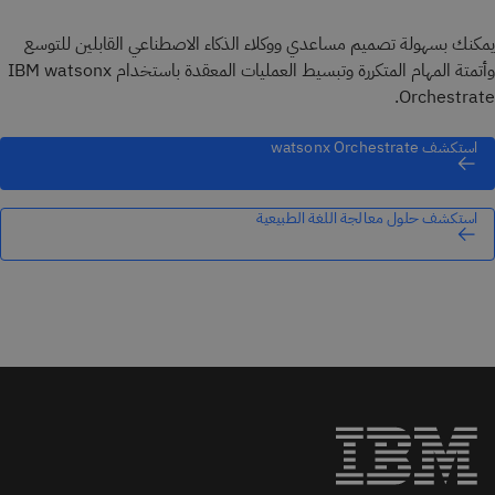
يمكنك بسهولة تصميم مساعدي ووكلاء الذكاء الاصطناعي القابلين للتوسع
وأتمتة المهام المتكررة وتبسيط العمليات المعقدة باستخدام IBM watsonx
Orchestrate.
استكشف watsonx Orchestrate
استكشف حلول معالجة اللغة الطبيعية