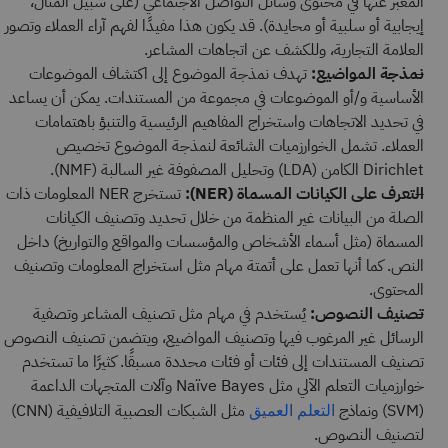
المعبر عنها في محتوى وسائل التواصل الاجتماعي (على سبيل المثال،
إيجابية أو سلبية أو محايدة). قد يكون هذا مفيدًا لفهم آراء العملاء وتصور
العلامة التجارية، وللكشف عن اتجاهات المشاعر.
نمذجة المواضيع:
تهدف نمذجة الموضوع إلى اكتشاف الموضوعات
الأساسية و/أو الموضوعات في مجموعة من المستندات. يمكن أن يساعد
في تحديد الاتجاهات واستخراج المفاهيم الرئيسية والتنبؤ باهتمامات
العملاء. تشمل الخوارزميات الشائعة لنمذجة الموضوع تخصيص
Dirichlet الكامن (LDA) وتحليل المصفوفة غير السالبة (NMF).
التعرف على الكيانات المسماة (NER):
تستخرج NER المعلومات ذات
الصلة من البيانات غير المنظمة من خلال تحديد وتصنيف الكيانات
المسماة (مثل أسماء الأشخاص والمؤسسات والمواقع والتواريخ) داخل
النص. كما أنها تعمل على أتمتة مهام مثل استخراج المعلومات وتصنيف
المحتوى.
تصنيف النصوص:
يُستخدم في مهام مثل تصنيف المشاعر وتصفية
الرسائل غير المرغوب فيها وتصنيف المواضيع، ويتضمن تصنيف النصوص
تصنيف المستندات إلى فئات أو فئات محددة مسبقًا. كثيرًا ما تستخدم
خوارزميات التعلم الآلي مثل Naïve Bayes وآلات المتجهات الداعمة
(SVM) ونماذج
مثل الشبكات العصبية
التلافيفية (CNN)
التعلم العميق
لتصنيف النصوص.