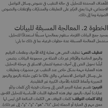
للأهداف المحددة للتحليل. في حالة التنقيب في نصوص وسائل التواصل
الاجتماعي، فهذا يعني التركيز على التعليقات والمشاركات والإعلانات والنصوص
الصوتية وما إلى ذلك.
الخطوة 2. المعالجة المسبقة للبيانات
بمجرد جمع البيانات اللازمة، ستقوم بمعالجتها مسبقًا استعدادًا للتحليل.
ستشمل المعالجة المسبقة عدة خطوات فرعية، بما في ذلك ما يلي:
تنظيف النص:
تنظيف النص هي عملية إزالة الأحرف وعلامات الترقيم
والرموز الخاصة والأرقام غير ذات الصلة من مجموعة البيانات. يتضمن
أيضًا تحويل النص إلى أحرف صغيرة لضمان الاتساق في مرحلة التحليل.
هذه العملية مهمة بشكل خاص عند التنقيب عن منشورات وتعليقات
على وسائل التواصل الاجتماعي، والتي غالبًا ما تكون مليئة بالرموز والرموز
التعبيرية وأنماط الكتابة بالأحرف الكبيرة غير التقليدية.
الترميز:
تقسم عملية الترميز النص إلى وحدات فردية (أي كلمات و/أو
عبارات) تُعرف بالرموز. توفر هذه الخطوة اللبنات الأساسية للتحليل اللاحق.
إزالة كلمات التوقف:
كلمات التوقف هي الكلمات الشائعة التي ليس لها
معنى مهم في العبارة أو الجملة (مثل "ذا"، "هو"، "و"، "و"، إلى غير ذلك).