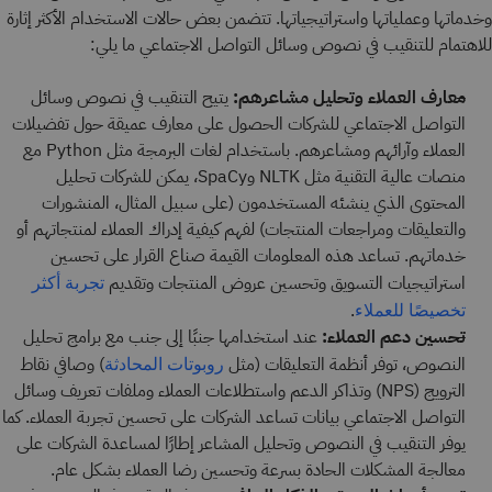
وخدماتها وعملياتها واستراتيجياتها. تتضمن بعض حالات الاستخدام الأكثر إثارة
للاهتمام للتنقيب في نصوص وسائل التواصل الاجتماعي ما يلي:
معارف العملاء وتحليل مشاعرهم:
يتيح التنقيب في نصوص وسائل
التواصل الاجتماعي للشركات الحصول على معارف عميقة حول تفضيلات
العملاء وآرائهم ومشاعرهم. باستخدام لغات البرمجة مثل Python مع
منصات عالية التقنية مثل NLTK وSpaCy، يمكن للشركات تحليل
المحتوى الذي ينشئه المستخدمون (على سبيل المثال، المنشورات
والتعليقات ومراجعات المنتجات) لفهم كيفية إدراك العملاء لمنتجاتهم أو
خدماتهم. تساعد هذه المعلومات القيمة صناع القرار على تحسين
استراتيجيات التسويق وتحسين عروض المنتجات وتقديم
تجربة أكثر
.
تخصيصًا للعملاء
تحسين دعم العملاء:
عند استخدامها جنبًا إلى جنب مع برامج تحليل
النصوص، توفر أنظمة التعليقات (مثل
) وصافي نقاط
روبوتات المحادثة
الترويج (NPS) وتذاكر الدعم واستطلاعات العملاء وملفات تعريف وسائل
التواصل الاجتماعي بيانات تساعد الشركات على تحسين تجربة العملاء. كما
يوفر التنقيب في النصوص وتحليل المشاعر إطارًا لمساعدة الشركات على
معالجة المشكلات الحادة بسرعة وتحسين رضا العملاء بشكل عام.