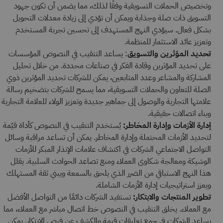
وتخصيص الحملات التسويقية وفقًا لذلك، مما يضمن أن تكون جهود
التسويق ذات صلة وجذابة ويمكن أن تؤدي إلى زيادة معدلات التحويل
بشكل فعال. سيؤدي النهج المستهدف إلى تحسين تجربة المستخدم
وتعزيز عائد الاستثمار للمنظمة.
تحديد المؤثرين والتسويق
: يساعد التنقيب في النصوص المؤسسات
على تحديد المؤثرين وقادة الفكر في صناعات محددة. من خلال تحليل
المشاركة والمشاعر وعدد المتابعين، يمكن للشركات تحديد المؤثرين ذوي
الصلة للتعاون والحملات التسويقية، مما يسمح للشركات بتضخيم رسالة
علامتها التجارية والوصول إلى جماهير جديدة وتعزيز الولاء للعلامة التجارية
وبناء اتصالات حقيقية.
إدارة الأزمات وإدارة المخاطر:
يُستخدم التنقيب في النصوص كأداة قيّمة
لتحديد الأزمات المحتملة وإدارة المخاطر. يمكن أن تساعد مراقبة وسائل
التواصل الاجتماعي الشركات في اكتشاف علامات الإنذار المبكر للأزمات
الوشيكة ومعالجة شكاوى العملاء ومنع تصاعد الحوادث السلبية. يقلل
هذا النهج الاستباقي من الضرر الذي يلحق بالسمعة ويبني ثقة المستهلك
ويعزز استراتيجيات إدارة الأزمات الشاملة.
تطوير المنتجات والابتكار:
تستفيد الشركات دائمًا من التواصل الأفضل
مع العملاء. يخلق التنقيب في النصوص خط اتصال مباشر مع العملاء، مما
يساعد الشركات في جمع تعليقات قيمة والكشف عن فرص الابتكار. يمكن