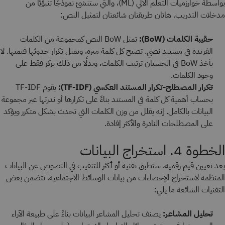
بواسطة خوارزميات التعلم الآلي (ML)، والتي ستنشئ نموذجًا تنبؤيًا من
مدخلات التدريب. هاتان طريقتان شائعتان لتمثيل النص:
حقيبة الكلمات (BoW):
تمثل BoW النص كمجموعة من الكلمات
الفريدة في مستند نصي. تصبح كل كلمة ميزة، ويمثل تكرار حدوثها قيمتها. لا
يأخذ BoW في الحسبان ترتيب الكلمات، وبدلًا من ذلك يركز فقط على
وجود الكلمات.
تكرار المصطلح-تكرار المستند العكسي (TF-IDF):
يقوم TF-IDF
بحساب أهمية كل كلمة في المستند بناءً على تكرارها أو ندرتها عبر مجموعة
البيانات بالكامل. إنه يقلل من وزن الكلمات التي تحدث بشكل متكرر ويؤكد
على المصطلحات النادرة والأكثر إفادة.
الخطوة 4. استخراج البيانات
بعد تعيين قيم رقمية، ستطبق تقنية أو أكثر للتنقيب في النصوص عن البيانات
المنظمة لاستخراج الإحصاءات من بيانات الوسائط الاجتماعية. تتضمن بعض
التقنيات الشائعة ما يلي:
تحليل المشاعر:
يصنف تحليل المشاعر البيانات بناءً على طبيعة الآراء