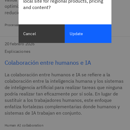
local site for regional products, pricing
optimizando los procesos de cuentas por pagar y
and content?
reduciendo la entrada manual de datos.
Procesamiento automatizado de facturas
Cancel
Update
20 febrero 2026
Explicaciones
Colaboración entre humanos e IA
La colaboración entre humanos e IA se refiere a la
colaboración entre la inteligencia humana y los sistemas
de inteligencia artificial para realizar tareas que ninguna
podría realizar tan eficazmente por sí sola. En lugar de
sustituir a los trabajadores humanos, este enfoque
enfatiza fortalezas complementarias donde humanos y
sistemas de IA trabajan en conjunto.
Human AI collaboration