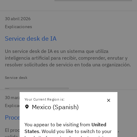
30 abril 2026
Explicaciones
Service desk de IA
Un service desk de IA es un sistema que utiliza
inteligencia artificial para recibir, comprender, enrutar y
resolver solicitudes de servicio en toda una organización.
Service desk
×
30 marzo 2026
Your Current Region is:
Mexico (Spanish)
Explicaciones
Procesamiento automatizado de facturas
You appear to be visiting from
United
El procesamiento automatizado de facturas ingiere,
States
. Would you like to switch to your
valida y enruta las facturas de los proveedores,