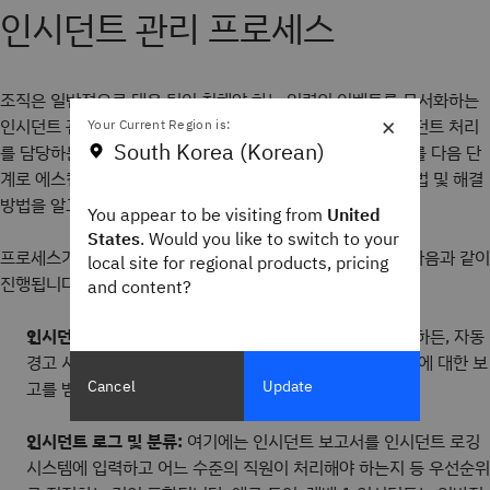
인시던트 관리 프로세스
조직은 일반적으로 대응 팀이 취해야 하는 일련의 이벤트를 문서화하는
×
인시던트 관리 프로세스를 만듭니다. 모든 이해관계자는 인시던트 처리
Your Current Region is:
South Korea (Korean)
를 담당하는 직원, 문제를 해결하는 데 걸리는 시간, 인시던트를 다음 단
계로 에스컬레이션해야 하는 시기, 인시던트를 문서화하는 방법 및 해결
방법을 알고 있어야 합니다.
You appear to be visiting from
United
States
. Would you like to switch to your
프로세스가 정의되면 인시던트 관리 워크플로는 일반적으로 다음과 같이
local site for regional products, pricing
진행됩니다.
and content?
인시던트 식별:
최종 사용자가 헬프 데스크에 티켓을 제출하든, 자동
경고 시스템이 문제를 알리든, 대응 팀은 시스템 내의 문제에 대한 보
Cancel
Update
고를 받을 수 있는 방법이 필요합니다.
인시던트 로그 및 분류:
여기에는 인시던트 보고서를 인시던트 로깅
시스템에 입력하고 어느 수준의 직원이 처리해야 하는지 등 우선순위