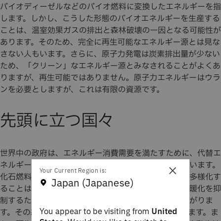
バイオディーゼルなどのバイオ燃料に変換したエネルギーを指
します。しかし、こうした形態のバイオエネルギーを生産する
ことは、温室効果ガスの排出と森林破壊の一因となる可能性が
あります。そのため、完全に再生可能なエネルギー源とは見な
さない人もいます。さらに、原子力発電は炭素排出量が少ない
ため、「クリーン」なエネルギー源とみなされることがよくあ
りますが、再生可能ではありません。原子力エネルギーはウラ
ンを必要としますが、これは有限の資源です。
先頭に立つ国々
世界中の政府は、エネルギー消費需要を満たすために、代替エ
ネルギーの生産と利用を増加させるべく進歩を遂げています。
×
Your Current Region is:
化石燃料への依存を減らし、エネルギー・ミックスを多様化す
Japan (Japanese)
ることは、各国の二酸化炭素排出量を削減し、地球温暖化を抑
制するための国際的な取り組みに貢献することにつながりま
You appear to be visiting from
United
す。その結果、エコシステムと生物多様性が保護されます。ま