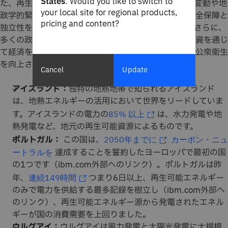
States
. Would you like to switch to
た、再生可能エネルギー源は地元で入手可能で、価格変動や地
your local site for regional products,
政学的緊張の影響を受けにくいため、エネルギーの安全保障と
pricing and content?
独立性を高めようとする人々にとっても魅力的です。さらに、
多くの政府は、再生可能エネルギーを、雇用創出と投資を通じ
て経済を改善する方法、また大気汚染を減らすことで公衆衛生
を向上させる方法と見なしています。
Cancel
Update
アイスランド：
独特の地熱地帯で知られるアイスランド
は、地熱エネルギーの活用において世界をリードしていま
す。アイスランドの電力の
は、水力発電や地
85% 以上
熱発電など、地元の再生可能資源によるものです。
ポルトガル：
この国は、
2050年までに
カーボン・ニュ
達成することを誓約したヨーロッパで最初の国
ートラルを
の1つです（ibm.com外部へのリンク）。ポルトガルは昨
年、
つまり6日以上、再生可能エネルギー
連続149時間
のみで電力を供給する最多記録を樹立し（ibm.com外部へ
のリンク）、再生可能エネルギー源から発電されたエネル
ギーが国の消費需要を上回りました。
ウルグアイ：
ウルグアイは風力発電と太陽光発電に大規模