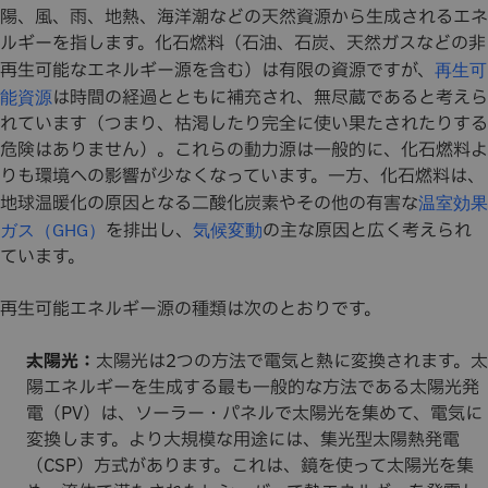
陽、風、雨、地熱、海洋潮などの天然資源から生成されるエネ
ルギーを指します。化石燃料（石油、石炭、天然ガスなどの非
再生可能なエネルギー源を含む）は有限の資源ですが、
再生可
は時間の経過とともに補充され、無尽蔵であると考えら
能資源
れています（つまり、枯渇したり完全に使い果たされたりする
危険はありません）。これらの動力源は一般的に、化石燃料よ
りも環境への影響が少なくなっています。一方、化石燃料は、
地球温暖化の原因となる二酸化炭素やその他の有害な
温室効果
を排出し、
の主な原因と広く考えられ
ガス（GHG）
気候変動
ています。
再生可能エネルギー源の種類は次のとおりです。
太陽光：
太陽光は2つの方法で電気と熱に変換されます。太
陽エネルギーを生成する最も一般的な方法である太陽光発
電（PV）は、ソーラー・パネルで太陽光を集めて、電気に
変換します。より大規模な用途には、集光型太陽熱発電
（CSP）方式があります。これは、鏡を使って太陽光を集