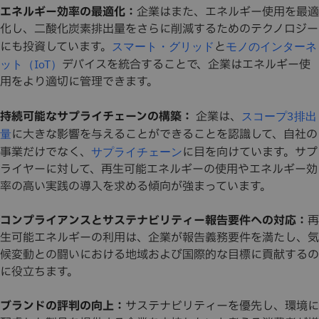
エネルギー効率の最適化：
企業はまた、エネルギー使用を最適
化し、二酸化炭素排出量をさらに削減するためのテクノロジー
にも投資しています。
と
スマート・グリッド
モノのインターネ
デバイスを統合することで、企業はエネルギー使
ット（IoT）
用をより適切に管理できます。
持続可能なサプライチェーンの構築：
企業は、
スコープ3排出
に大きな影響を与えることができることを認識して、自社の
量
事業だけでなく、
に目を向けています。サプ
サプライチェーン
ライヤーに対して、再生可能エネルギーの使用やエネルギー効
率の高い実践の導入を求める傾向が強まっています。
コンプライアンスとサステナビリティー報告要件への対応：
再
生可能エネルギーの利用は、企業が報告義務要件を満たし、気
候変動との闘いにおける地域および国際的な目標に貢献するの
に役立ちます。
ブランドの評判の向上：
サステナビリティーを優先し、環境に