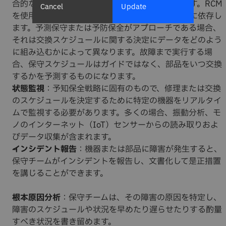
合的な保守スケジュールを作成する必要があります。RCM
Cancel
Update
を使用する場合、スケジュールはさまざまな変数に依存し
ます。予測保守または予防保全がアプローチである場合、
それは交換スケジュールに関する決定にデータをどのよう
に組み込むかによって異なります。故障まで実行する場
合、保守スケジュールはガイドではなく、部品をいつ交換
するかを予測するものになります。
状態監視
：予知保全戦略に固有のもので、修理または交換
のスケジュールを決定するために特定の機器をリアルタイ
ムで監視する必要があります。多くの場合、振動分析、モ
ノのインターネット（IoT）センサーからの読み取りおよ
びデータ収集が含まれます。
インシデント報告
：機器または部品に障害が発生すると、
保守チームがインシデントを報告し、文書化して是正措置
を講じることができます。
根本原因分析
：保守チームは、その障害の原因を特定し、
障害のスケジュールや状況を早めたり遅らせたりする酌量
すべき状況を書き留めます。