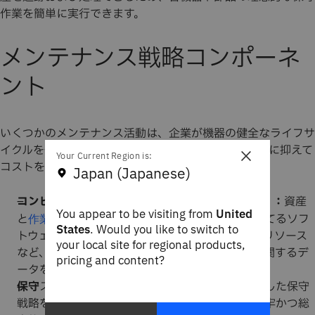
作業を簡単に実行できます。
メンテナンス戦略コンポーネ
ント
いくつかのメンテナンス活動は、企業が機器の健全なライフサ
イクルを促進しながら、機器のダウンタイムを最小限に抑えて
×
Your Current Region is:
コストを節約するのに役立ちます。
Japan (Japanese)
コンピューターによる保守管理システム
）：
資産
（CMMS
You appear to be visiting from
United
と
を追跡し、保守のスケジュールを立てるソフ
作業指示書
States
. Would you like to switch to
トウェア・プログラム。CMMSは、必要な資料やリソース
your local site for regional products,
など、組織が維持する必要があるすべてのものに関するデ
pricing and content?
ータを整理します。
保守
スケジュール：企業は、自社のビジネスに適した保守
戦略を策定したら、そのアプローチに基づいて堅牢かつ総