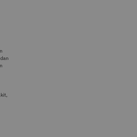
un
 dan
an
kit,