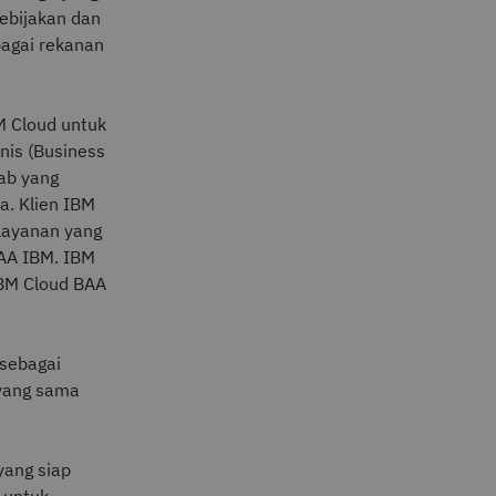
kebijakan dan
agai rekanan
M Cloud untuk
nis (Business
ab yang
a. Klien IBM
layanan yang
BAA IBM. IBM
IBM Cloud BAA
sebagai
yang sama
yang siap