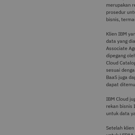
merupakan re
prosedur unt
bisnis, term
Klien IBM ya
data yang di
Associate Ag
dipegang ole
Cloud Catalo
sesuai denga
BaaS juga da
dapat ditemu
IBM Cloud ju
rekan bisnis
untuk data y
Setelah klie