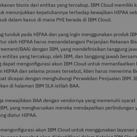
kanan bisnis dari entitas yang tercakup. IBM Cloud memiliki 
uk menunjukkan kepatuhannya terhadap kewajiban HIPAA seb
asuk dalam kasus di mana PHI berada di IBM Cloud.
ng tunduk pada HIPAA dan yang ingin menggunakan produk IB
atur oleh HIPAA harus menandatangani Perjanjian Rekanan Bis
reement/BAA) dengan IBM, yang mendefinisikan tanggung jaw
h entitas yang tercakup, oleh IBM, dan tanggung jawab bersam
g dapat mengonfigurasi akun IBM Cloud untuk memanfaatkan 
n HIPAA dan selama proses tersebut, klien harus menerima 
pat dicapai dengan menghubungi Perwakilan Penjualan IBM. 
kan di halaman IBM SLA istilah BAA.
ga mewajibkan BAA dengan vendornya yang memenuhi syarat 
 IBM, yang mengharuskan mereka mendapatkan perlindungan 
ang diatur HIPAA.
n mengonfigurasi akun IBM Cloud untuk menggunakan layanan 