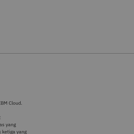
IBM Cloud.
t
as yang
k ketiga yang