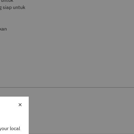
 untuk
 siap untuk
kan
×
your local