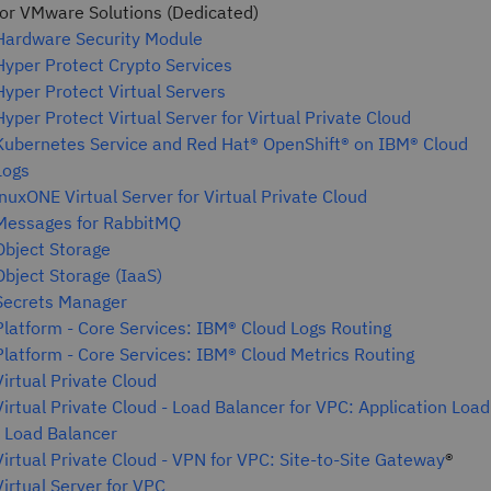
or VMware Solutions (Dedicated)
Hardware Security Module
yper Protect Crypto Services
yper Protect Virtual Servers
yper Protect Virtual Server for Virtual Private Cloud
Kubernetes Service and Red Hat® OpenShift® on IBM® Cloud
Logs
nuxONE Virtual Server for Virtual Private Cloud
Messages for RabbitMQ
Object Storage
bject Storage (IaaS)
Secrets Manager
latform - Core Services: IBM® Cloud Logs Routing
latform - Core Services: IBM® Cloud Metrics Routing
irtual Private Cloud
irtual Private Cloud - Load Balancer for VPC: Application Loa
 Load Balancer
irtual Private Cloud - VPN for VPC: Site-to-Site Gateway
®
irtual Server for VPC