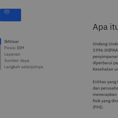
Apa it
Undang-Undan
1996 (HIPAA
penyimpanan 
diperbarui p
Kesehatan un
Entitas yang
dan perusaha
menerapkan d
fisik yang di
(PHI).