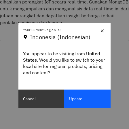
dihasilkan perangkat IoT secara real-time. Gunakan MongoDB
untuk mengumpulkan dan menganalisis data real-time ini dari
jutaan perangkat dan dapatkan insight berharga terkait
perilaku pengguna dan kinerja.
×
Your Current Region is:
Indonesia (Indonesian)
You appear to be visiting from
United
States
. Would you like to switch to your
local site for regional products, pricing
and content?
Cancel
Update