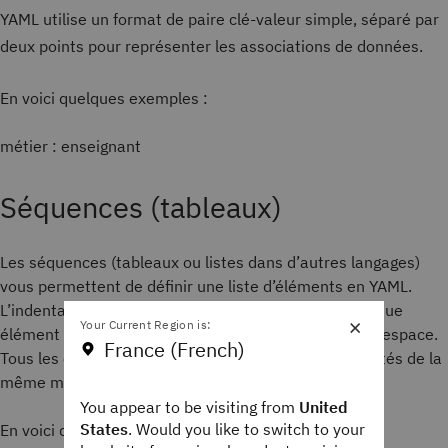
YAML utilise un format de paire clé-valeur simple, séparé par
deux points pour représenter les associations de données.
En voici quelques exemples :
métier : enseignant
Séquences (tableaux)
Les séquences (tableaux ou listes dans d’autres langages)
vous permettent de définir une liste d’éléments en YAML.
L’indentation sépare une séquence du parent et chaque
×
Your Current Region is:
élément de liste commence par un tiret (-) suivi d’un espace.
France (French)
Tous les éléments de la séquence doivent être indentés de la
même manière.
You appear to be visiting from
United
States
. Would you like to switch to your
En voici quelques exemples :