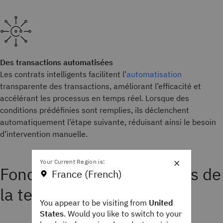
Des transactions automatisées
Les contrats intelligents facilitent l’
automatisation
transparente des transactions, améliorant l’efficacité et
accélérant les processus en temps réel. Lorsque des
conditions prédéfinies sont remplies, ils déclenchent
automatiquement l’étape suivante, réduisant ainsi le besoin
d’intervention manuelle.
×
Your Current Region is:
Fonctionnalités principales de
France (French)
la technologie blockchain
You appear to be visiting from
United
States
. Would you like to switch to your