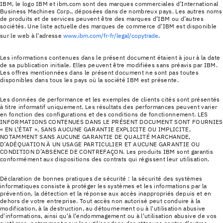
IBM, le logo IBM et ibm.com sont des marques commerciales d’International
Business Machines Corp., déposées dans de nombreux pays. Les autres noms
de produits et de services peuvent être des marques d’IBM ou d’autres
sociétés. Une liste actuelle des marques de commerce d’IBM est disponible
sur le web à l’adresse
www.ibm.com/fr-fr/legal/copytrade
.
Les informations contenues dans le présent document étaient à jour à la date
de sa publication initiale. Elles peuvent être modifiées sans préavis par IBM.
Les offres mentionnées dans le présent document ne sont pas toutes
disponibles dans tous les pays où la société IBM est présente.
Les données de performance et les exemples de clients cités sont présentés
à titre informatif uniquement. Les résultats des performances peuvent varier
en fonction des configurations et des conditions de fonctionnement. LES
INFORMATIONS CONTENUES DANS LE PRÉSENT DOCUMENT SONT FOURNIES
« EN L’ÉTAT », SANS AUCUNE GARANTIE EXPLICITE OU IMPLICITE,
NOTAMMENT SANS AUCUNE GARANTIE DE QUALITÉ MARCHANDE,
D’ADÉQUATION À UN USAGE PARTICULIER ET AUCUNE GARANTIE OU
CONDITION D’ABSENCE DE CONTREFAÇON. Les produits IBM sont garantis
conformément aux dispositions des contrats qui régissent leur utilisation.
Déclaration de bonnes pratiques de sécurité : la sécurité des systèmes
informatiques consiste à protéger les systèmes et les informations par la
prévention, la détection et la réponse aux accès inappropriés depuis et en
dehors de votre entreprise. Tout accès non autorisé peut conduire à la
modification, à la destruction, au détournement ou à l'utilisation abusive
d'informations, ainsi qu'à l'endommagement ou à l'utilisation abusive de vos