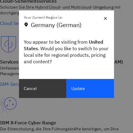
Cloud-Sicherheitsservices
Schützen Sie Ihre Hybrid Cloud- und Multicloud-Umgebung mit
durchgängiger Transparenz, Verwaltung und Sanierung.
×
Your Current Region is:
Cloud Security Services erkunden
Germany (German)
You appear to be visiting from
United
States
. Would you like to switch to your
local site for regional products, pricing
and content?
Services für das Identity und Access Management (IAM)
Umfassendes, sicheres und konformes Identity und Access
Management (IAM) für das moderne Unternehmen.
IAM-Services erkunden
Cancel
Update
IBM X-Force Cyber Range
Die Eliteschulung, die Ihre Führungskräfte benötigen, um Ihre