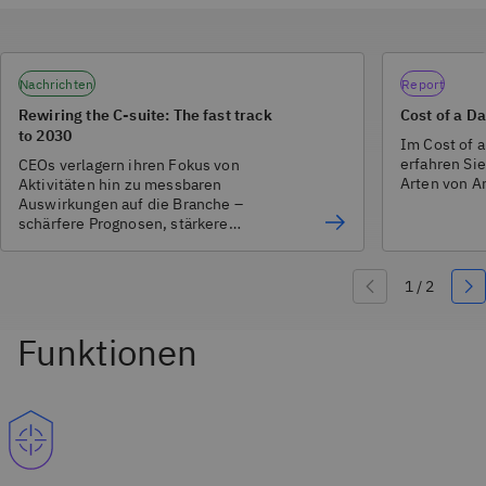
Nachrichten
Report
Rewiring the C-suite: The fast track
Cost of a D
to 2030
Im Cost of 
erfahren Si
CEOs verlagern ihren Fokus von
Arten von An
Aktivitäten hin zu messbaren
Auswirkungen auf die Branche –
schärfere Prognosen, stärkere
Erfahrung, erhöhte Sicherheit und
nachhaltiges Wachstum.