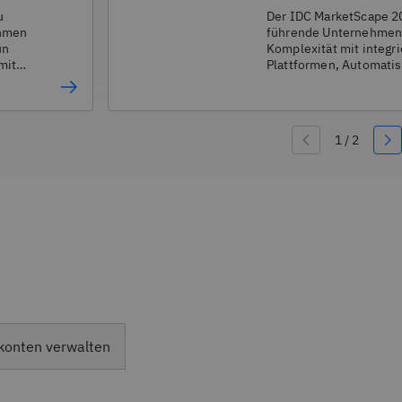
MarketScape
u
Der IDC MarketScape 20
ehmen
führende Unternehmen
un
Komplexität mit integri
mit
Plattformen, Automatis
gestützter Bedrohung
bewältigen.
konten verwalten