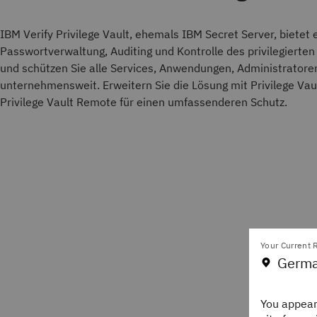
IBM Verify Privilege Vault, ehemals IBM Secret Server, bietet 
Passwortverwaltung, Auditing und Kontrolle des privilegierten Z
und schützen Sie alle Services, Anwendungen, Administrato
unternehmensweit. Erweitern Sie die Lösung mit Privilege Vau
Privilege Vault Remote für einen umfassenderen Schutz.
Your Current R
Germa
You appear