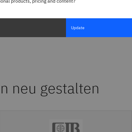
gional products, pricing and content?
Update
n neu gestalten