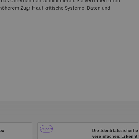
ür das Unternehmen zu minimieren. Sie vertrauen Ihren
 höherem Zugriff auf kritische Systeme, Daten und
Report
dex
Die Identitätssicherhe
vereinfachen: Erkennt