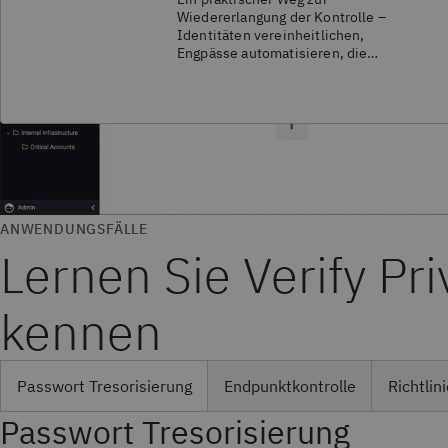
Wiedererlangung der Kontrolle –
Identitäten vereinheitlichen,
Engpässe automatisieren, die
Sicherheit ohne Beeinträchtigung der
Benutzerfreundlichkeit erhöhen und
eine Identitätsschicht aufbauen, die
wirklich skalierbar ist.
ANWENDUNGSFÄLLE
Lernen Sie Verify Pri
kennen
Passwort Tresorisierung
Endpunktkontrolle
Richtlin
Passwort Tresorisierung