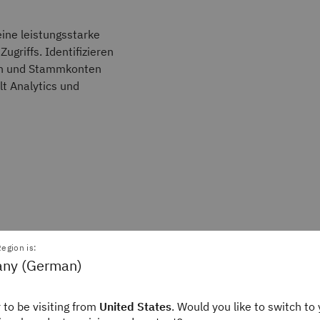
eine leistungsstarke
ugriffs. Identifizieren
ren und Stammkonten
lt Analytics und
egion is:
ny (German)
 to be visiting from
United States
. Would you like to switch to 